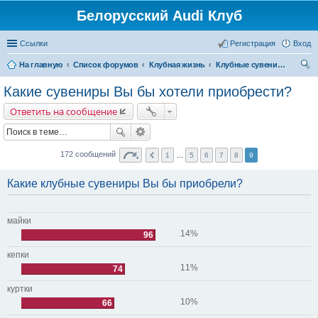
Белорусский Audi Клуб
Ссылки
Регистрация
Вход
На главную
Список форумов
Клубная жизнь
Клубные сувениры с символикой
ои
Какие сувениры Вы бы хотели приобрести?
ск
Ответить на сообщение
172 сообщений
1
...
5
6
7
8
9
Какие клубные сувениры Вы бы приобрели?
майки
14%
96
кепки
11%
74
куртки
10%
66