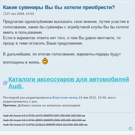
Какие сувениры Вы бы хотели приобрести?
27 сен 2009, 10:53
С
о
Предлагаю одноклубникам высказать свое мнение, путем участия в
о
голосовании, какие бы сувениры с атрибутикой клубы Вы бы хотели
б
щ
иметь в пользовании.
е
Если в вариантах ответа нет того, о чем Вы давно мечтаете, то
н
и
прошу в теме огласить Ваши предложения.
е
В дальнейшем, по итогам голосования, варианты-лидеры будут
воплощены в жизнь.
Каталоги аксессуаров для автомобилей
Audi.
Последний раз редактировалось
Властелин колец
13 янв 2012, 15:46, всего
редактировалось 1 раз.
Причина:
Добавил ссылку на каталоги аксессуаров
Audi A6 Avant C4 2.5TDi (AAT) 5МКПП 1997 250.000-325.000 км
Audi A6 Avant C6 2.0TDi (BRF) 6МКПП 2006 205.000-423.000 км
Audi A6 Avant C7 2.0TDi (CGLC) 6МКПП 2014 114.000-200.000 км