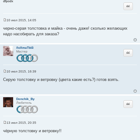
dfpodx
Цитата
10 июл 2015, 14:05
С
о
черно-серая толстовка и майка - очень даже! сколько желающих
о
надо насобирать для заказа?
б
щ
е
н
/loXmaTblй
и
Цитата
Мастер
е
10 июл 2015, 16:39
С
о
Серую толстовку и ветровку (цвета какие есть?) готов взять.
о
б
щ
е
н
Denchik_By
и
Цитата
Любитель
е
13 июл 2015, 20:35
С
о
чёрную толстовку и ветровку!!
о
б