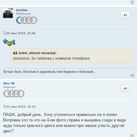
щ
е
н
davidas
и
Цитата
Любитель
е
20 июл 2015, 20:46
С
о
о
б
щ
kukel_aleksei писал(а):
е
н
:plusviens: За табличку с номером телефона
и
е
Лучше быть богатым и здоровым,чем бедным и больным...
Alex A6
Цитата
Новичок
21 июл 2015, 16:10
С
о
ПАША, добрый день. Хочу уточниться правильно ли я понял.
о
Ветровка это та что на 4-ом фото справа и вышивка сзади в виде
б
щ
ауди только красного цвета или можно при заказе учесть другой
е
цвет?
н
и