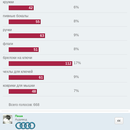
кружки
6%
42
пивные бокалы
8%
55
ручки
9%
63
флаги
8%
51
брелоки на ключи
17%
112
чехлы для ключей
9%
61
коврики для мышки
7%
48
Всего голосов:
668
Паша
Цитата
Аудивод