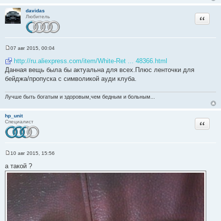
е
davidas
Цитата
Любитель
07 авг 2015, 00:04
С
о
http://ru.aliexpress.com/item/White-Ret ... 48366.html
о
Данная вещь была бы актуальна для всех.Плюс ленточки для
б
щ
бейджа/пропуска с символикой ауди клуба.
е
н
и
Лучше быть богатым и здоровым,чем бедным и больным...
е
hp_unit
Цитата
Специалист
10 авг 2015, 15:56
С
о
а такой ?
о
б
щ
е
н
и
е