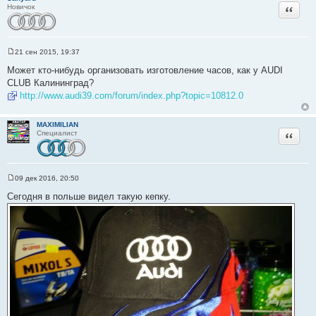
и
Цитата
Новичок
е
21 сен 2015, 19:37
С
о
Может кто-нибудь организовать изготовление часов, как у AUDI
о
CLUB Калининград?
б
щ
http://www.audi39.com/forum/index.php?topic=10812.0
е
н
и
MAXIMILIAN
е
Цитата
Специалист
09 дек 2016, 20:50
С
о
Сегодня в польше видел такую кепку.
о
б
щ
е
н
и
е