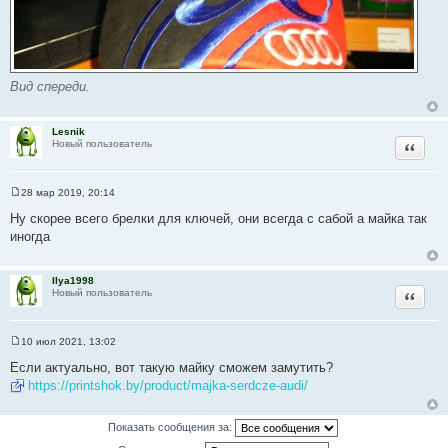
Вид спереди.
Lesnik
Цитата
Новый пользователь
28 мар 2019, 20:14
С
о
Ну скорее всего брелки для ключей, они всегда с сабой а майка так
о
иногда
б
щ
е
н
Ilya1998
и
Цитата
Новый пользователь
е
10 июл 2021, 13:02
С
о
Если актуально, вот такую майку сможем замутить?
о
https://printshok.by/product/majka-serdcze-audi/
б
щ
е
н
Показать сообщения за:
и
е