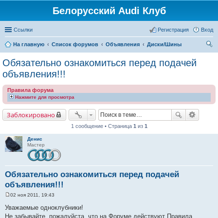
Белорусский Audi Клуб
Ссылки
Регистрация
Вход
На главную
Список форумов
Объявления
Диски/Шины
ои
Обязательно ознакомиться перед подачей
ск
объявления!!!
Правила форума
Нажмите для просмотра
Заблокировано
1 сообщение • Страница
1
из
1
Денис
Мастер
Обязательно ознакомиться перед подачей
объявления!!!
02 ноя 2011, 19:43
С
о
Уважаемые одноклубники!
о
Не забывайте, пожалуйста, что на Форуме действуют Правила
б