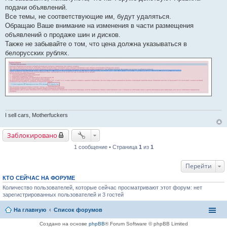
щ
подачи объявлений.
е
Все темы, не соответствующие им, будут удаляться.
н
и
Обращаю Ваше внимание на изменения в части размещения
е
объявлений о продаже шин и дисков.
Также не забывайте о том, что цена должна указываться в
белорусских рублях.
I sell cars, Motherfuckers
Заблокировано
1 сообщение • Страница
1
из
1
Перейти
КТО СЕЙЧАС НА ФОРУМЕ
Количество пользователей, которые сейчас просматривают этот форум: нет
зарегистрированных пользователей и 3 гостей
На главную
Список форумов
Создано на основе
phpBB
® Forum Software © phpBB Limited