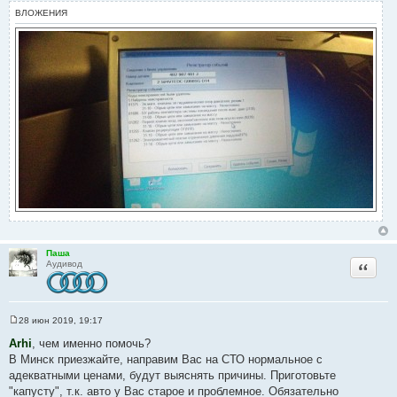
ВЛОЖЕНИЯ
Паша
Цитата
Аудивод
28 июн 2019, 19:17
С
о
Arhi
, чем именно помочь?
о
В Минск приезжайте, направим Вас на СТО нормальное с
б
щ
адекватными ценами, будут выяснять причины. Приготовьте
е
"капусту", т.к. авто у Вас старое и проблемное. Обязательно
н