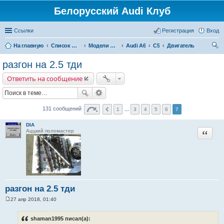
Белорусский Audi Клуб
Ссылки
Регистрация
Вход
На главную
Список форумов
Модели Audi
Audi A6
C5
Двигатель
ои
разгон на 2.5 тди
ск
Ответить на сообщение
131 сообщений
1
...
3
4
5
6
7
DIA
Цитата
Аццкий поломастер
разгон на 2.5 тди
27 апр 2018, 01:40
С
о
о
shaman1995 писал(а):
б