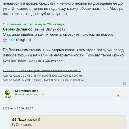
и
понадобится время, средства и немного нервов на доведение её до
е
ума. В Гомеле я лично не подскажу к кому обратиться, но в Мозыре
есть толковые одноклубники чуть что.
Отправлено спустя 3 минуты 28 секунды:
СергейВильнюс
, вы из Вильнюса?
Описание ошибок и как их лечить смотрите поиском по номеру
ТУТ
(English).
По Вашим симптомам я бы открыл капот и осмотрел патрубки перед
и после турбины на наличие негерметичности. Турбину также можно
компьютером глянуть в движении.
Audi A6 Avant C4 2.5TDi (AAT) 5МКПП 1997 250.000-325.000 км
Audi A6 Avant C6 2.0TDi (BRF) 6МКПП 2006 205.000-423.000 км
Audi A6 Avant C7 2.0TDi (CGLC) 6МКПП 2014 114.000-200.000 км
СергейВильнюс
Цитата
Новый пользователь
28 июн 2019, 19:29
С
о
о
Паша писал(а):
б
Описание
щ
И
е