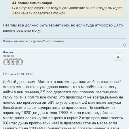
о
shaman1995 писал(а):
б
я актуатор опустил в воду и дал давление в него откуда выходит
щ
И
е
шток начали появляться пузыри
н
с
и
т
е
Нет там все должно быть герметично. но если туда атмосфер 10 то
о
вполне реально могут.
ч
н
Хозяин гатово! что сделали? нет сломали.
и
к
Игорян
ц
Цитата
Новичок
и
т
а
т
10 июн 2019, 13:05
С
ы
о
Добрый день всем! Может кто поможет дагностикой на растоянии?
о
сканер есть но как я уже давно понял этого мала!Не как не могу
б
щ
найти в чем причина,2.5 bdg дергоется при плавном разгоне,если
е
тапку почти в пол то все супер.Это происходит не всегда,именно на
н
и
полностью прогретом авто!И по утру спустя 1-2 мин после запуска
е
белый дым и запах саляры пока не прогрееться.По ошибком по
вариатору 18201,по двигателю 17583.Масла и ахолождайка на
месте,запах саляры,угол впырска в норме 2 атдс пробывал ставить
0.6 бтдс дыма проктически нет.На прогретом стоя на месте если
газовать то на 1200-1400 бывают какие то провалы,именно в этом