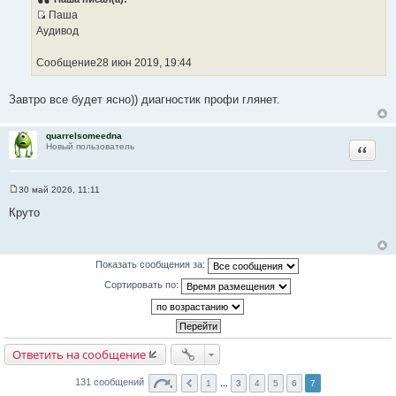
б
Паша
щ
И
е
Аудивод
н
с
и
т
е
Сообщение28 июн 2019, 19:44
о
ч
Завтро все будет ясно)) диагностик профи глянет.
н
и
quarrelsomeedna
к
Цитата
Новый пользователь
ц
и
т
30 май 2026, 11:11
С
а
о
Круто
т
о
б
ы
щ
е
н
Показать сообщения за:
и
е
Сортировать по:
Ответить на сообщение
131 сообщений
1
...
3
4
5
6
7