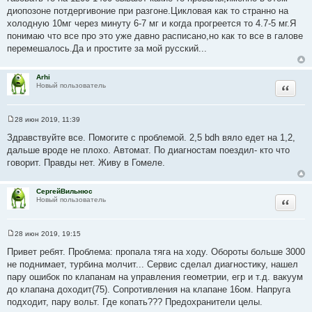
диопозоне потдергивоние при разгоне.Цикловая как то странно на
холодную 10мг через минуту 6-7 мг и когда прогреется то 4.7-5 мг.Я
понимаю что все про это уже давно расписано,но как то все в галове
перемешалось.Да и простите за мой русский...
Arhi
Цитата
Новый пользователь
28 июн 2019, 11:39
С
о
Здравствуйте все. Помогите с проблемой. 2,5 bdh вяло едет на 1,2,
о
дальше вроде не плохо. Автомат. По диагностам поездил- кто что
б
щ
говорит. Правды нет. Живу в Гомеле.
е
н
и
СергейВильнюс
е
Цитата
Новый пользователь
28 июн 2019, 19:15
С
о
Привет ребят. Проблема: пропала тяга на ходу. Обороты больше 3000
о
не поднимает, турбина молчит... Сервис сделал диагностику, нашел
б
щ
пару ошибок по клапанам на управления геометрии, егр и т.д. вакуум
е
до клапана доходит(75). Сопротивления на клапане 16ом. Напруга
н
и
подходит, пару вольт. Где копать??? Предохранители целы.
е