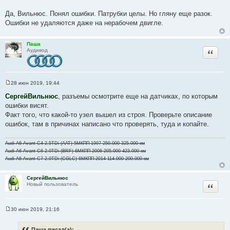
н
с
и
Да, Вильнюс. Понял ошибки. Патрубки целы. Но гляну еще разок.
т
е
Ошибки не удаляются даже на нерабочем двигле.
о
ч
Паша
н
Цитата
Аудивод
и
к
ц
и
28 июн 2019, 19:44
С
т
о
СергейВильнюс
, разъемы осмотрите еще на датчиках, по которым
о
а
ошибки висят.
б
т
щ
Факт того, что какой-то узел вышел из строя. Проверьте описание
е
ы
ошибок, там в причинах написано что проверять, туда и копайте.
н
и
е
Audi A6 Avant C4 2.5TDi (AAT) 5МКПП 1997 250.000-325.000 км
Audi A6 Avant C6 2.0TDi (BRF) 6МКПП 2006 205.000-423.000 км
Audi A6 Avant C7 2.0TDi (CGLC) 6МКПП 2014 114.000-200.000 км
СергейВильнюс
Цитата
Новый пользователь
30 июн 2019, 21:16
С
о
о
Паша писал(а):