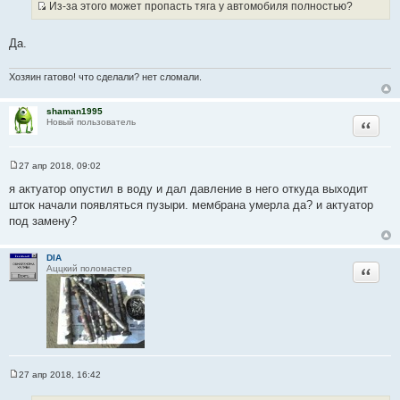
Из-за этого может пропасть тяга у автомобиля полностью?
щ
И
е
н
с
и
Да.
т
е
о
Хозяин гатово! что сделали? нет сломали.
ч
н
shaman1995
и
Цитата
Новый пользователь
к
ц
и
27 апр 2018, 09:02
С
т
о
я актуатор опустил в воду и дал давление в него откуда выходит
а
о
шток начали появляться пузыри. мембрана умерла да? и актуатор
б
т
щ
под замену?
ы
е
н
и
DIA
е
Цитата
Аццкий поломастер
27 апр 2018, 16:42
С
о