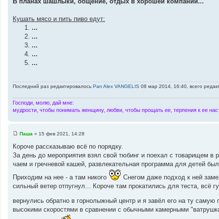
В планах шашлыки, общение, отдых в хорошей компании...
Кушать мясо и пить пиво едут:
...
...
...
...
...
Последний раз редактировалось
Pan Alex VANGELIS
08 мар 2014, 16:40, всего редак
Господи, молю, дай мне:
мудрости, чтобы понимать женщину, любви, чтобы прощать ее, терпения к ее наст
Паша
»
15 фев 2021, 14:28
С
о
Короче рассказываю всё по порядку.
о
За день до мероприятия взял свой тюбинг и поехал с товарищем в 
б
щ
чаем и гречневой кашей, развлекательная программа для детей был
е
н
Приходим на нее - а там никого
Снегом даже подход к ней заме
и
сильный ветер отпугнул... Короче там прокатились для теста, всё 
е
вернулись обратно в горнолыжный центр и я завёл его на ту самую 
высокими скоростями в сравнении с обычными камерными "ватрушкам