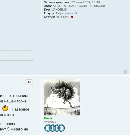
Зарегистрирован:
27 июн 2009, 13:48
Авто:
A6C4 2,5TDi AEL, А4В8 2,0TDIavant
Имя:
VANGELIS
Откуда:
Серебрянка- 9
Статус:
Не в сети
Цитата
и всех горячим
ц нашей горке.
м
Наверное
ля этого
Паша
Аудивод
ся очень
ут 5 ничего не