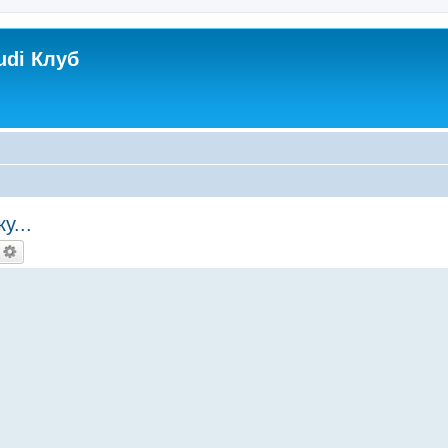
udi Клуб
у...