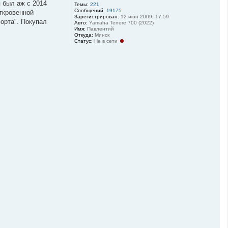
я был аж с 2014
Темы:
221
Сообщений:
19175
откровенной
Зарегистрирован:
12 июн 2009, 17:59
орта". Покупал
Авто:
Yamaha Tenere 700 (2022)
Имя:
Павлентий
Откуда:
Минск
Статус:
Не в сети