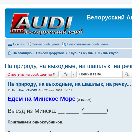
Белорусский A
Ссылки
Новые сообщения
Непрочитанные сообщения
На главную
Список форумов
Клубная жизнь
Жизнь клуба
На природу, на выходные, на шашлык, на речк
Ответить на сообщение
На природу, на выходные, на шашлык, на речку...
Pan Alex VANGELIS
»
27 июн 2009, 14:51
С
о
Едем на Минское Море
(5 пляж)
о
б
щ
Выезд из Минска:
__ ____ (_______)
е
н
и
е
Приглашаем одноклубников.