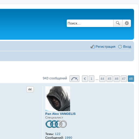
Регистрация
Вход
943 сообщений
1
...
44
45
46
47
48
Цитата
Pan Alex VANGELIS
Специалист
Темы:
122
Сообщений:
1990