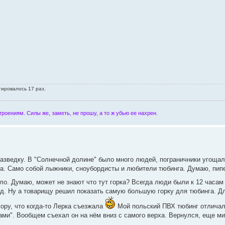
тировалось 17 раз.
роениям. Силы же, заметь, не прошу, а то ж убью ее нахрен.
разведку. В "Солнечной долине" было много людей, пограничники угощал
а. Само собой лыжники, сноубордисты и любители тюбинга. Думаю, пипе
ло. Думаю, может не знают что тут горка? Всегда люди были к 12 часа
гуд. Ну а товарищу решил показать самую большую горку для тюбинга. Д
гору, что когда-то Лерка съезжала
Мой польский ПВХ тюбинг отличал
и". Вообщем съехал он на нём вниз с самого верха. Вернулся, еще мин