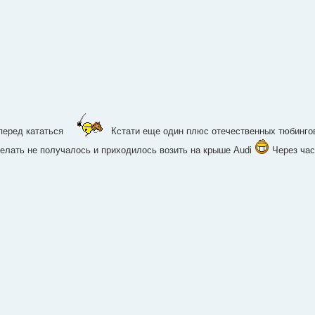
вперед кататься
Кстати еще один плюс отечественных тюбинго
делать не получалось и приходилось возить на крыше Audi
Через час