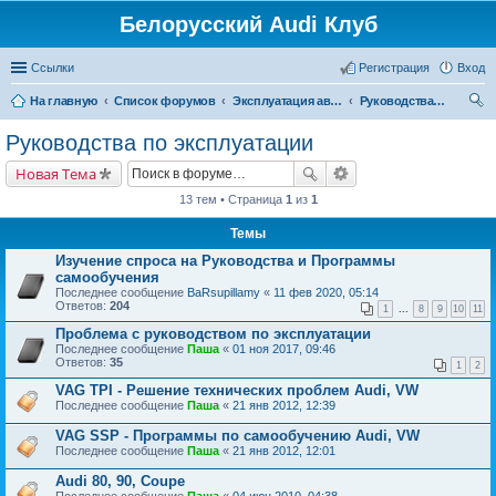
Белорусский Audi Клуб
Ссылки
Регистрация
Вход
На главную
Список форумов
Эксплуатация автомобиля
Руководства по эксплуатации
ои
Руководства по эксплуатации
ск
Новая Тема
13 тем • Страница
1
из
1
Темы
Изучение спроса на Руководства и Программы
самообучения
Последнее сообщение
BaRsupillamy
«
11 фев 2020, 05:14
Ответов:
204
1
...
8
9
10
11
Проблема с руководством по эксплуатации
Последнее сообщение
Паша
«
01 ноя 2017, 09:46
Ответов:
35
1
2
VAG TPI - Решение технических проблем Audi, VW
Последнее сообщение
Паша
«
21 янв 2012, 12:39
VAG SSP - Программы по самообучению Audi, VW
Последнее сообщение
Паша
«
21 янв 2012, 12:01
Audi 80, 90, Coupe