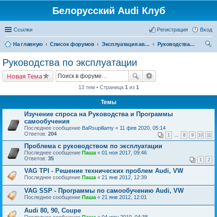
Белорусский Audi Клуб
Ссылки
Регистрация
Вход
На главную
Список форумов
Эксплуатация автомобиля
Руководства по эксплуатации
ои
Руководства по эксплуатации
ск
Новая Тема
13 тем • Страница
1
из
1
Темы
Изучение спроса на Руководства и Программы
самообучения
Последнее сообщение
BaRsupillamy
«
11 фев 2020, 05:14
Ответов:
204
1
...
8
9
10
11
Проблема с руководством по эксплуатации
Последнее сообщение
Паша
«
01 ноя 2017, 09:46
Ответов:
35
1
2
VAG TPI - Решение технических проблем Audi, VW
Последнее сообщение
Паша
«
21 янв 2012, 12:39
VAG SSP - Программы по самообучению Audi, VW
Последнее сообщение
Паша
«
21 янв 2012, 12:01
Audi 80, 90, Coupe