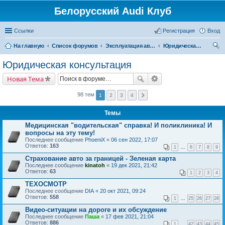
Белорусский Audi Клуб
Ссылки
Регистрация
Вход
На главную
Список форумов
Эксплуатация автомобиля
Юридическая консультация
ои
Юридическая консультация
ск
Новая Тема
98 тем
1
2
3
4
Темы
Медицинская "водительская" справка! И поликлиника! И
вопросы на эту тему!
Последнее сообщение
PhoeniX
«
06 сен 2022, 17:07
Ответов:
163
1
...
6
7
8
9
Страхование авто за границей - Зеленая карта
Последнее сообщение
kinatoh
«
19 дек 2021, 21:42
Ответов:
63
1
2
3
4
ТЕХОСМОТР
Последнее сообщение
DIA
«
20 окт 2021, 09:24
Ответов:
558
1
...
25
26
27
28
Видео-ситуации на дороге и их обсуждение
Последнее сообщение
Паша
«
17 фев 2021, 21:04
Ответов:
886
1
...
42
43
44
45