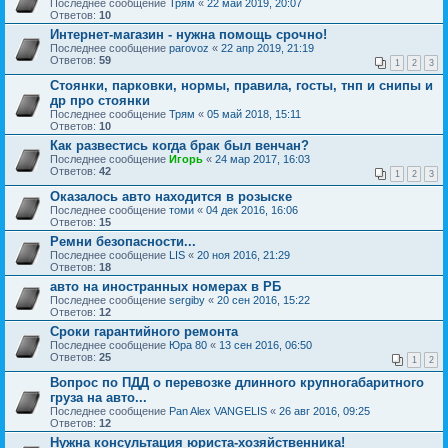
Последнее сообщение
Трям
«
22 май 2019, 20:07
Ответов:
10
Интернет-магазин - нужна помощь срочно!
Последнее сообщение
parovoz
«
22 апр 2019, 21:19
Ответов:
59
1
2
3
Стоянки, парковки, нормы, правила, госты, тнп и снипы и
др про стоянки
Последнее сообщение
Трям
«
05 май 2018, 15:11
Ответов:
10
Как развестись когда брак был венчан?
Последнее сообщение
Игорь
«
24 мар 2017, 16:03
Ответов:
42
1
2
3
Оказалось авто находится в розыске
Последнее сообщение
томи
«
04 дек 2016, 16:06
Ответов:
15
Ремни безопасности...
Последнее сообщение
LIS
«
20 ноя 2016, 21:29
Ответов:
18
авто на иностранных номерах в РБ
Последнее сообщение
sergiby
«
20 сен 2016, 15:22
Ответов:
12
Сроки гарантийного ремонта
Последнее сообщение
Юра 80
«
13 сен 2016, 06:50
Ответов:
25
1
2
Вопрос по ПДД о перевозке длинного крупногабаритного
груза на авто...
Последнее сообщение
Pan Alex VANGELIS
«
26 авг 2016, 09:25
Ответов:
12
Нужна консультация юриста-хозяйственника!