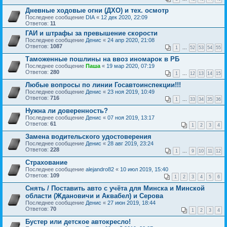
Дневные ходовые огни (ДХО) и тех. осмотр
Последнее сообщение
DIA
«
12 дек 2020, 22:09
Ответов:
11
ГАИ и штрафы за превышение скорости
Последнее сообщение
Денис
«
24 апр 2020, 21:08
Ответов:
1087
1
...
52
53
54
55
Таможенные пошлины на ввоз иномарок в РБ
Последнее сообщение
Паша
«
19 мар 2020, 07:19
Ответов:
280
1
...
12
13
14
15
Любые вопросы по линии Госавтоинспекции!!!
Последнее сообщение
Денис
«
23 ноя 2019, 10:49
Ответов:
716
1
...
33
34
35
36
Нужна ли доверенность?
Последнее сообщение
Денис
«
07 ноя 2019, 13:17
Ответов:
61
1
2
3
4
Замена водительского удостоверения
Последнее сообщение
Денис
«
28 авг 2019, 23:24
Ответов:
228
1
...
9
10
11
12
Страхование
Последнее сообщение
alejandro82
«
10 июл 2019, 15:40
Ответов:
109
1
2
3
4
5
6
Снять / Поставить авто с учёта для Минска и Минской
области (Ждановичи и Аквабел) и Серова
Последнее сообщение
Денис
«
27 июн 2019, 18:44
Ответов:
70
1
2
3
4
Бустер или детское автокресло!