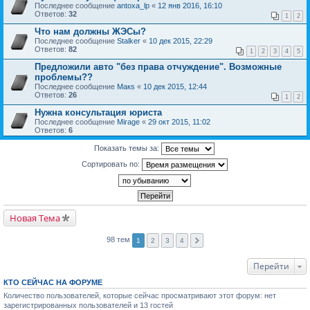
Последнее сообщение
antoxa_lp
«
12 янв 2016, 16:10
Ответов:
32
1
2
Что нам должны ЖЭСы?
Последнее сообщение
Stalker
«
10 дек 2015, 22:29
Ответов:
82
1
2
3
4
5
Предложили авто "без права отчуждение". Возможные
проблемы??
Последнее сообщение
Макs
«
10 дек 2015, 12:44
Ответов:
26
1
2
Нужна консультация юриста
Последнее сообщение
Mirage
«
29 окт 2015, 11:02
Ответов:
6
Показать темы за:
Сортировать по:
Новая Тема
98 тем
1
2
3
4
Перейти
КТО СЕЙЧАС НА ФОРУМЕ
Количество пользователей, которые сейчас просматривают этот форум: нет
зарегистрированных пользователей и 13 гостей