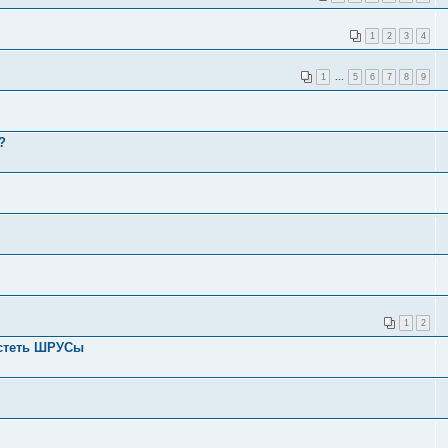
1
2
3
4
1
...
5
6
7
8
9
?
1
2
устеть ШРУСы