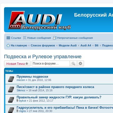
Белорусский A
Ссылки
Новые сообщения
Непрочитанные сообщения
На главную
Список форумов
Модели Audi
Audi A4
B6
Подвес
Подвеска и Рулевое управление
Новая Тема
ТЕМЫ
Пружины подвески
mezen
» 31 дек 2010, 12:06
Писк/свист в районе правого переднего колеса
Silenoz
» 16 май 2014, 15:16
Правильный замер жидкости ГУР. какую доливать?
bykot
» 21 фев 2012, 13:17
В
л
Гидроусилитель и его прибамбасы! Пена в бачке! Фотоотч
о
mgns
» 27 янв 2011, 20:30
ж