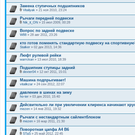
В
е
л
Замена ступичных подшипников
н
о
и
Vitaliyak
» 21 ноя 2010, 23:24
ж
В
я
е
л
Рычаги передней подвески
н
о
и
Nik_it_ON
» 15 июл 2009, 00:28
ж
В
я
е
л
Вопрос по задней подвеске
н
о
W88
и
» 28 авг 2011, 23:26
ж
я
е
кто готов поменять стандартную подвеску на спортивную
н
Stalker
и
» 02 дек 2013, 14:36
я
Люфт рулевой рейки
warrckan
» 13 июл 2010, 18:39
Подшипник ступицы задний
dexter04
» 12 окт 2011, 15:01
В
л
Машина подпрыгивает!
о
vitalikzar
» 24 сен 2012, 22:07
ж
е
давление в шинах на зиму
н
ho-ter
и
» 03 дек 2010, 15:40
я
Дейсвительно ли при увеличении клиренса начинают хр
mezen
» 14 янв 2011, 19:32
Рычаги с нестандартным сайлентблоком
mezen
» 16 мар 2011, 21:30
В
л
Поворотная цапфа A4 B6
о
STaS
» 25 май 2012, 22:45