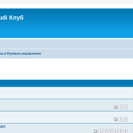
udi Клуб
ка и Рулевое управление
1
2
1
2
ёт!
1
2
3
4
5
6