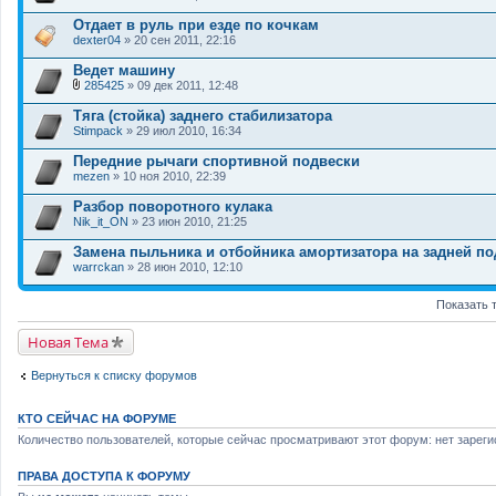
ж
В
е
л
Отдает в руль при езде по кочкам
н
о
dexter04
и
» 20 сен 2011, 22:16
ж
я
е
Ведет машину
н
и
285425
» 09 дек 2011, 12:48
В
я
л
Тяга (стойка) заднего стабилизатора
о
Stimpack
» 29 июл 2010, 16:34
ж
е
Передние рычаги спортивной подвески
н
mezen
и
» 10 ноя 2010, 22:39
я
Разбор поворотного кулака
Nik_it_ON
» 23 июн 2010, 21:25
Замена пыльника и отбойника амортизатора на задней по
warrckan
» 28 июн 2010, 12:10
Показать 
Новая Тема
Вернуться к списку форумов
КТО СЕЙЧАС НА ФОРУМЕ
Количество пользователей, которые сейчас просматривают этот форум: нет зареги
ПРАВА ДОСТУПА К ФОРУМУ