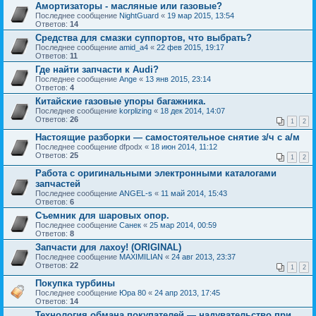
Амортизаторы - масляные или газовые?
Последнее сообщение
NightGuard
«
19 мар 2015, 13:54
Ответов:
14
Средства для смазки суппортов, что выбрать?
Последнее сообщение
amid_a4
«
22 фев 2015, 19:17
Ответов:
11
Где найти запчасти к Audi?
Последнее сообщение
Ange
«
13 янв 2015, 23:14
Ответов:
4
Китайские газовые упоры багажника.
Последнее сообщение
korplizing
«
18 дек 2014, 14:07
Ответов:
26
1
2
Настоящие разборки ― самостоятельное снятие з/ч с а/м
Последнее сообщение
dfpodx
«
18 июн 2014, 11:12
Ответов:
25
1
2
Работа с оригинальными электронными каталогами
запчастей
Последнее сообщение
ANGEL-s
«
11 май 2014, 15:43
Ответов:
6
Съемник для шаровых опор.
Последнее сообщение
Санек
«
25 мар 2014, 00:59
Ответов:
8
Запчасти для лахоу! (ORIGINAL)
Последнее сообщение
MAXIMILIAN
«
24 авг 2013, 23:37
Ответов:
22
1
2
Покупка турбины
Последнее сообщение
Юра 80
«
24 апр 2013, 17:45
Ответов:
14
Технология обмана покупателей ― надувательство при