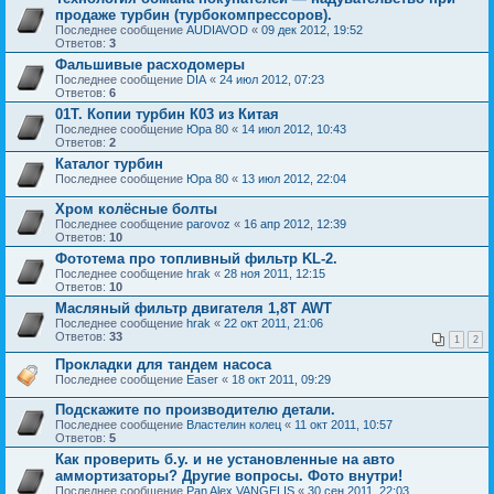
продаже турбин (турбокомпрессоров).
Последнее сообщение
AUDIAVOD
«
09 дек 2012, 19:52
Ответов:
3
Фальшивые расходомеры
Последнее сообщение
DIA
«
24 июл 2012, 07:23
Ответов:
6
01Т. Копии турбин К03 из Китая
Последнее сообщение
Юра 80
«
14 июл 2012, 10:43
Ответов:
2
Каталог турбин
Последнее сообщение
Юра 80
«
13 июл 2012, 22:04
Хром колёсные болты
Последнее сообщение
parovoz
«
16 апр 2012, 12:39
Ответов:
10
Фототема про топливный фильтр KL-2.
Последнее сообщение
hrak
«
28 ноя 2011, 12:15
Ответов:
10
Масляный фильтр двигателя 1,8Т AWT
Последнее сообщение
hrak
«
22 окт 2011, 21:06
Ответов:
33
1
2
Прокладки для тандем насоса
Последнее сообщение
Easer
«
18 окт 2011, 09:29
Подскажите по производителю детали.
Последнее сообщение
Властелин колец
«
11 окт 2011, 10:57
Ответов:
5
Как проверить б.у. и не установленные на авто
аммортизаторы? Другие вопросы. Фото внутри!
Последнее сообщение
Pan Alex VANGELIS
«
30 сен 2011, 22:03