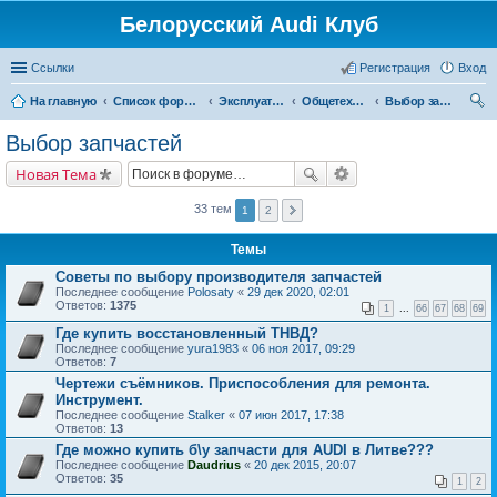
Белорусский Audi Клуб
Ссылки
Регистрация
Вход
На главную
Список форумов
Эксплуатация автомобиля
Общетехнические вопросы и системы
Выбор запчастей
ои
Выбор запчастей
ск
Новая Тема
33 тем
1
2
Темы
Советы по выбору производителя запчастей
Последнее сообщение
Polosaty
«
29 дек 2020, 02:01
Ответов:
1375
1
...
66
67
68
69
Где купить восстановленный ТНВД?
Последнее сообщение
yura1983
«
06 ноя 2017, 09:29
Ответов:
7
Чертежи съёмников. Приспособления для ремонта.
Инструмент.
Последнее сообщение
Stalker
«
07 июн 2017, 17:38
Ответов:
13
Где можно купить б\у запчасти для AUDI в Литве???
Последнее сообщение
Daudrius
«
20 дек 2015, 20:07
Ответов:
35
1
2