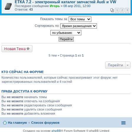
ЕТКА 7.2 - электронный каталог запчастей Audi и VW
Последнее сообщение
Игорь
«
08 апр 2011, 12:00
Ответов:
43
1
2
3
Показать темы за:
Сортировать по:
Новая Тема
5 тем • Страница
1
из
1
Перейти
КТО СЕЙЧАС НА ФОРУМЕ
Количество пользователей, которые сейчас просматривают этот форум: нет
зарегистрированных пользователей и 4 гостей
ПРАВА ДОСТУПА К ФОРУМУ
Вы
не можете
начинать темы
Вы
не можете
отвечать на сообщения
Вы
не можете
редактировать свои сообщения
Вы
не можете
удалять свои сообщения
Вы
не можете
добавлять вложения
На главную
Список форумов
Создано на основе
phpBB
® Forum Software © phpBB Limited