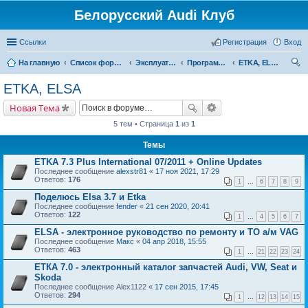
Белорусский Audi Клуб
Ссылки
Регистрация
Вход
На главную
Список форумов
Эксплуатация автомобиля
Программы для диагностики авто
ETKA, ELSA
ои
ETKA, ELSA
ск
Новая Тема
5 тем • Страница
1
из
1
Темы
ETKA 7.3 Plus International 07/2011 + Online Updates
Последнее сообщение
alexstr81
«
17 ноя 2021, 17:29
Ответов:
176
1
...
6
7
8
9
Поделюсь Elsa 3.7 и Etka
Последнее сообщение
fender
«
21 сен 2020, 20:41
Ответов:
122
1
...
4
5
6
7
ELSA - электронное руководство по ремонту и ТО а/м VAG
Последнее сообщение
Макс
«
04 апр 2018, 15:55
Ответов:
463
1
...
21
22
23
24
ЕТКА 7.0 - электронный каталог запчастей Audi, VW, Seat и
Skoda
Последнее сообщение
Alex1122
«
17 сен 2015, 17:45
Ответов:
294
1
...
12
13
14
15