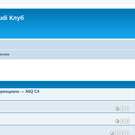
udi Клуб
иссия
ференциала ― A6Q C4
1
2
1
2
1
2
3