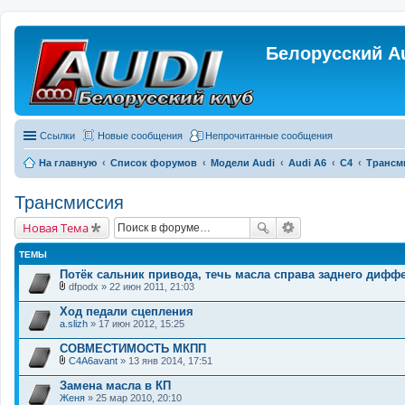
Белорусский A
Ссылки
Новые сообщения
Непрочитанные сообщения
На главную
Список форумов
Модели Audi
Audi A6
C4
Трансм
Трансмиссия
Новая Тема
ТЕМЫ
Потёк сальник привода, течь масла справа заднего диф
dfpodx
» 22 июн 2011, 21:03
В
л
Ход педали сцепления
о
a.slizh
» 17 июн 2012, 15:25
ж
е
СОВМЕСТИМОСТЬ МКПП
н
и
C4A6avant
» 13 янв 2014, 17:51
В
я
л
Замена масла в КП
о
Женя
» 25 мар 2010, 20:10
ж