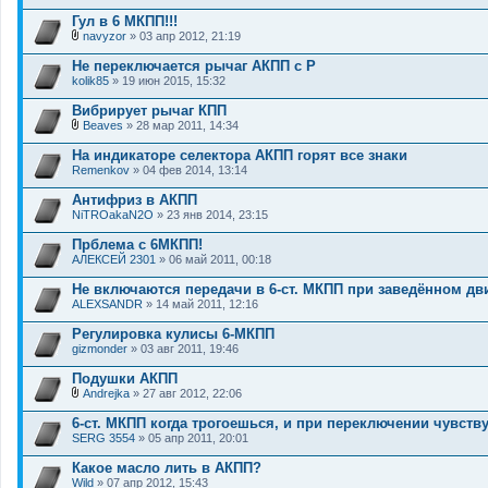
е
Гул в 6 МКПП!!!
н
и
navyzor
» 03 апр 2012, 21:19
В
я
л
Не переключается рычаг АКПП с P
о
kolik85
» 19 июн 2015, 15:32
ж
е
Вибрирует рычаг КПП
н
и
Beaves
» 28 мар 2011, 14:34
В
я
л
На индикаторе селектора АКПП горят все знаки
о
Remenkov
» 04 фев 2014, 13:14
ж
е
Антифриз в АКПП
н
NiTROakaN2O
и
» 23 янв 2014, 23:15
я
Прблема с 6МКПП!
АЛЕКСЕЙ 2301
» 06 май 2011, 00:18
Не включаются передачи в 6-ст. МКПП при заведённом дв
ALEXSANDR
» 14 май 2011, 12:16
Регулировка кулисы 6-МКПП
gizmonder
» 03 авг 2011, 19:46
Подушки АКПП
Andrejka
» 27 авг 2012, 22:06
В
л
6-ст. МКПП когда трогоешься, и при переключении чувств
о
SERG 3554
» 05 апр 2011, 20:01
ж
е
Какое масло лить в АКПП?
н
Wild
и
» 07 апр 2012, 15:43