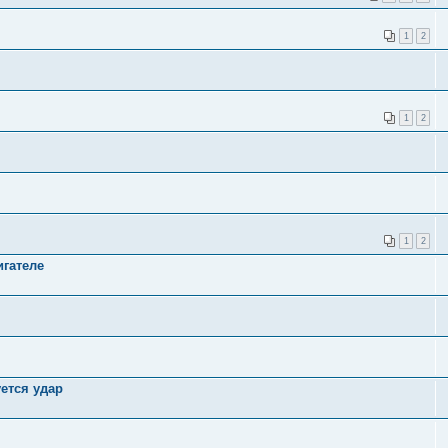
1
2
1
2
1
2
игателе
уется удар