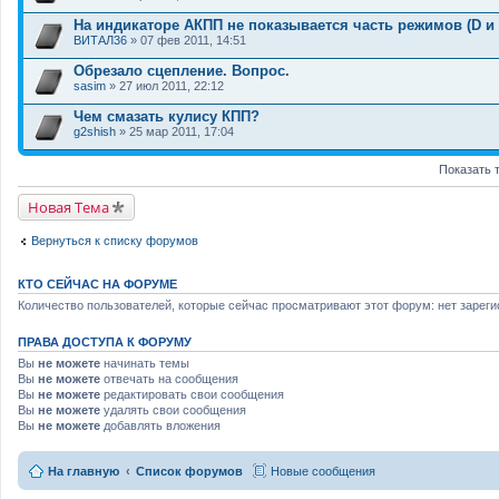
я
На индикаторе АКПП не показывается часть режимов (D и 
ВИТАЛ36
» 07 фев 2011, 14:51
Обрезало сцепление. Вопрос.
sasim
» 27 июл 2011, 22:12
Чем смазать кулису КПП?
g2shish
» 25 мар 2011, 17:04
Показать 
Новая Тема
Вернуться к списку форумов
КТО СЕЙЧАС НА ФОРУМЕ
Количество пользователей, которые сейчас просматривают этот форум: нет зареги
ПРАВА ДОСТУПА К ФОРУМУ
Вы
не можете
начинать темы
Вы
не можете
отвечать на сообщения
Вы
не можете
редактировать свои сообщения
Вы
не можете
удалять свои сообщения
Вы
не можете
добавлять вложения
На главную
Список форумов
Новые сообщения