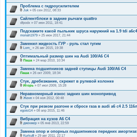
я
е
Проблема с гидроусилителем
н
и
Juk
» 05 сен 2012, 08:33
В
я
л
Сайлентблоки в задние рычаги quattro
о
dfpodx
» 07 июн 2011, 18:41
ж
е
Подскажите какой пыльник шруса наружний на 1.9 tdi а6с
н
monah1979
и
» 25 июн 2017, 21:44
я
Заменил жидкость ГУР - руль стал тугим
Lom_
» 26 авг 2015, 19:38
В
л
Оптимальный размер шин на Audi 100/A6 C4
о
Паша
» 24 мар 2010, 10:34
ж
В
е
л
Замена подшипников задней ступицы Audi 100/A6 C4
н
о
Паша
и
» 26 окт 2009, 18:34
ж
я
е
Стук, дребезжание, скрежет в рулевой колонке
н
и
Игорь
» 07 июл 2009, 15:28
В
я
л
Неравномерный износ задних шин монопривод
о
Женя
» 04 ноя 2012, 00:48
ж
В
е
л
Стук при резком разгоне и сбросе газа в audi a6 c4 2.5 116
н
о
egoist14
и
» 08 апр 2015, 11:46
ж
я
е
Вибрация на кузов А6 С4
н
и
дженжер
» 05 янв 2013, 22:59
В
я
л
Замена опор и опорных подшипников передних амортиза
о
Kurkulll
» 29 авг 2011, 22:17