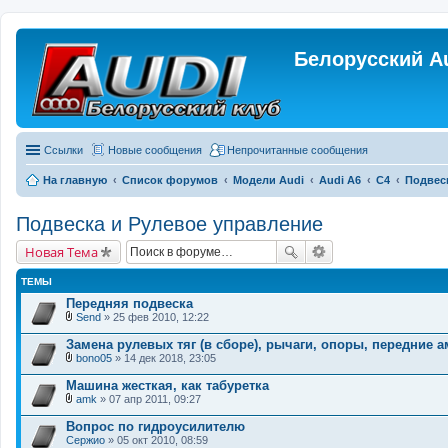
Белорусский A
Ссылки
Новые сообщения
Непрочитанные сообщения
На главную
Список форумов
Модели Audi
Audi A6
C4
Подвес
Подвеска и Рулевое управление
Новая Тема
ТЕМЫ
Передняя подвеска
Send
» 25 фев 2010, 12:22
В
л
Замена рулевых тяг (в сборе), рычаги, опоры, передние
о
bono05
» 14 дек 2018, 23:05
ж
В
е
л
Машина жесткая, как табуретка
н
о
и
amk
» 07 апр 2011, 09:27
ж
В
я
е
л
Вопрос по гидроусилителю
н
о
Сержио
и
» 05 окт 2010, 08:59
ж