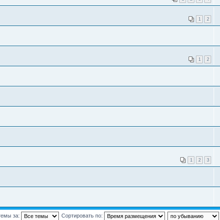
1
2
1
2
1
2
3
темы за:
Сортировать по: