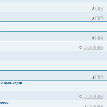
1
2
1
2
4
1
2
1
2
3
4
5
1
2
л.с АКПП седан
1
2
3
4
5
торов
1
2
3
4