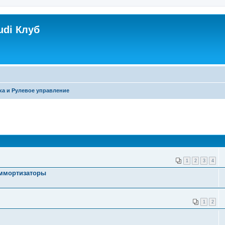
udi Клуб
ка и Рулевое управление
1
2
3
4
 аммортизаторы
1
2