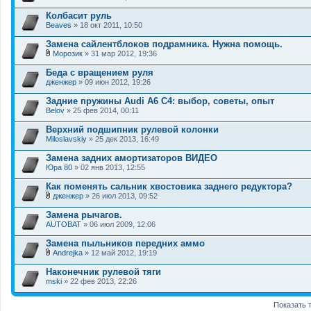
ж
В
е
л
Колбасит руль
н
о
Beaves
и
» 18 окт 2011, 10:50
ж
я
е
Замена сайлентблоков подрамника. Нужна помощь.
н
и
Морозик
» 31 мар 2012, 19:36
В
я
л
Беда с вращением руля
о
дженжер
» 09 июн 2012, 19:26
ж
е
Задние пружины Audi A6 C4: выбор, советы, опыт
н
Belov
и
» 25 фев 2014, 00:11
я
Верхний подшипник рулевой колонки
Miloslavskiy
» 25 дек 2013, 16:49
Замена задних амортизаторов ВИДЕО
Юра 80
» 02 янв 2013, 12:55
Как поменять сальник хвостовика заднего редуктора?
дженжер
» 26 июл 2013, 09:52
В
л
Замена рычагов.
о
AUTOBAT
» 06 июл 2009, 12:06
ж
е
Замена пыльников передних аммо
н
и
Andrejka
» 12 май 2012, 19:19
В
я
л
Наконечник рулевой тяги
о
mski
» 22 фев 2013, 22:26
ж
е
н
Показать 
и