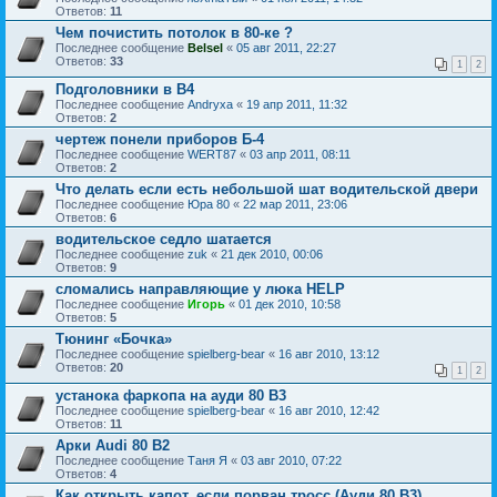
Ответов:
11
Чем почистить потолок в 80-ке ?
Последнее сообщение
Belsel
«
05 авг 2011, 22:27
Ответов:
33
1
2
Подголовники в B4
Последнее сообщение
Andryxa
«
19 апр 2011, 11:32
Ответов:
2
чертеж понели приборов Б-4
Последнее сообщение
WERT87
«
03 апр 2011, 08:11
Ответов:
2
Что делать если есть небольшой шат водительской двери
Последнее сообщение
Юра 80
«
22 мар 2011, 23:06
Ответов:
6
водительское седло шатается
Последнее сообщение
zuk
«
21 дек 2010, 00:06
Ответов:
9
сломались направляющие у люка HELP
Последнее сообщение
Игорь
«
01 дек 2010, 10:58
Ответов:
5
Тюнинг «Бочка»
Последнее сообщение
spielberg-bear
«
16 авг 2010, 13:12
Ответов:
20
1
2
устанока фаркопа на ауди 80 B3
Последнее сообщение
spielberg-bear
«
16 авг 2010, 12:42
Ответов:
11
Арки Audi 80 B2
Последнее сообщение
Таня Я
«
03 авг 2010, 07:22
Ответов:
4
Как открыть капот, если порван тросс (Ауди 80 В3)