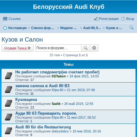
Белорусский Audi Клуб
Ссылки
Регистрация
Вход
На главную
Список форумов
Модели Audi
Audi 80, 90, Coupe
Кузов и Салон
ои
Кузов и Салон
ск
Новая Тема
25 тем • Страница
1
из
1
Темы
Не работает спидометр(не считает пробег)
Последнее сообщение
01Павел
«
18 фев 2021, 14:03
Ответов:
17
замена салона в Audi 80 В3
Последнее сообщение
Юра 80
«
21 окт 2019, 07:48
Ответов:
11
Кузовщина
Последнее сообщение
Sadik
«
26 май 2019, 12:55
Ответов:
13
Ауди 80 б3 Переварить пороги.
Последнее сообщение
Юра 80
«
11 июл 2017, 06:52
Ответов:
1
Audi 80 für die Restaurierung
Последнее сообщение
dobrydobry
«
19 янв 2016, 20:16
Ответов:
9