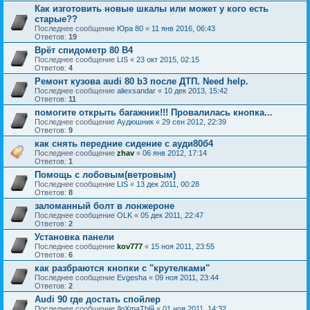
Как изготовить новые шкалы или может у кого есть
старые??
Последнее сообщение
Юра 80
«
11 янв 2016, 06:43
Ответов:
19
Врёт спидометр 80 B4
Последнее сообщение
LIS
«
23 окт 2015, 02:15
Ответов:
4
Ремонт кузова audi 80 b3 после ДТП. Need help.
Последнее сообщение
aliexsandar
«
10 дек 2013, 15:42
Ответов:
11
помогите открыть багажник!!! Провалилась кнопка...
Последнее сообщение
Аудюшник
«
29 сен 2012, 22:39
Ответов:
9
как снять передние сидение с ауди80б4
Последнее сообщение
zhav
«
06 янв 2012, 17:14
Ответов:
1
Помощь с лобовым(ветровым)
Последнее сообщение
LIS
«
13 дек 2011, 00:28
Ответов:
8
заломанный болт в лонжероне
Последнее сообщение
OLK
«
05 дек 2011, 22:47
Ответов:
2
Установка панели
Последнее сообщение
kov777
«
15 ноя 2011, 23:55
Ответов:
6
как разбраются кнопки с "крутелками"
Последнее сообщение
Evgesha
«
09 ноя 2011, 23:44
Ответов:
2
Audi 90 где достать спойлер
Последнее сообщение
/loXmaTblй
«
01 ноя 2011, 14:32