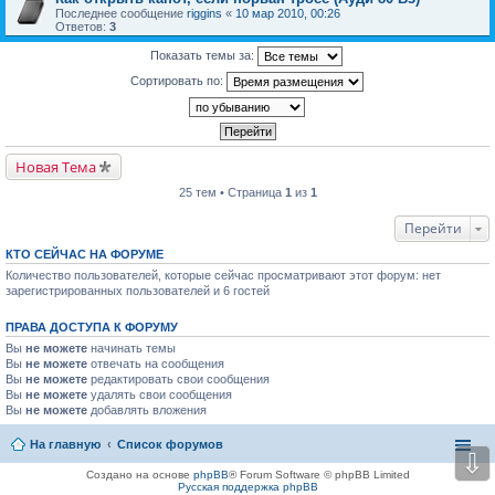
Последнее сообщение
riggins
«
10 мар 2010, 00:26
Ответов:
3
Показать темы за:
Сортировать по:
Новая Тема
25 тем • Страница
1
из
1
Перейти
КТО СЕЙЧАС НА ФОРУМЕ
Количество пользователей, которые сейчас просматривают этот форум: нет
зарегистрированных пользователей и 6 гостей
ПРАВА ДОСТУПА К ФОРУМУ
Вы
не можете
начинать темы
Вы
не можете
отвечать на сообщения
Вы
не можете
редактировать свои сообщения
Вы
не можете
удалять свои сообщения
Вы
не можете
добавлять вложения
На главную
Список форумов
⇩
Создано на основе
phpBB
® Forum Software © phpBB Limited
Русская поддержка phpBB