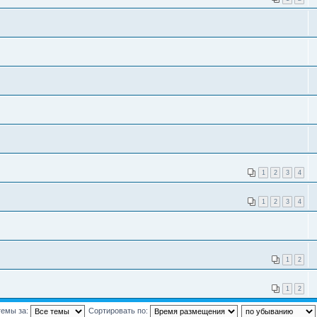
1
2
3
4
1
2
3
4
1
2
1
2
темы за:
Сортировать по: