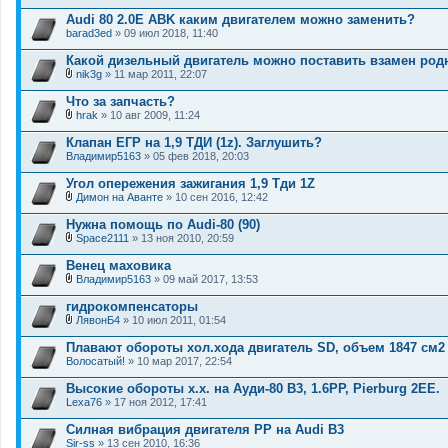
В
я
л
Audi 80 2.0E ABK каким двигателем можно заменить?
о
barad3ed
» 09 июл 2018, 11:40
ж
е
Какой дизельный двигатель можно поставить взамен родн
н
и
nik3g
» 11 мар 2011, 22:07
В
я
л
Что за запчасть?
о
hrak
» 10 авг 2009, 11:24
ж
В
е
л
Клапан ЕГР на 1,9 ТДИ (1z). Заглушить?
н
о
Владимир5163
и
» 05 фев 2018, 20:03
ж
я
е
Угол опережения зажигания 1,9 Тди 1Z
н
и
Димон на Аванте
» 10 сен 2016, 12:42
В
я
л
Нужна помощь по Audi-80 (90)
о
Space2111
» 13 ноя 2010, 20:59
ж
В
е
л
Венец маховика
н
о
и
Владимир5163
» 09 май 2017, 13:53
ж
В
я
е
л
гидрокомпенсаторы
н
о
и
ЛявонБ4
» 10 июл 2011, 01:54
ж
В
я
е
л
Плавают обороты хол.хода двигатель SD, объем 1847 см2
н
о
Волосатый!
и
» 10 мар 2017, 22:54
ж
я
е
Высокие обороты х.х. на Ауди-80 B3, 1.6PP, Pierburg 2EE.
н
Lexa76
и
» 17 ноя 2012, 17:41
я
Силная вибрация двигателя PP на Audi B3
Sir-ss
» 13 сен 2010, 16:36