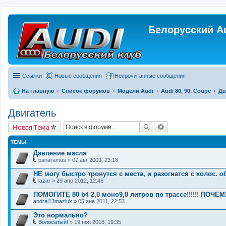
Белорусский A
Ссылки
Новые сообщения
Непрочитанные сообщения
На главную
Список форумов
Модели Audi
Audi 80, 90, Coupe
Дв
Двигатель
Новая Тема
ТЕМЫ
Давление масла
panaramus
» 07 авг 2009, 23:18
В
л
НЕ могу быстро тронутся с места, и разогнатся с холос. о
о
lazar
» 29 апр 2012, 12:46
ж
В
е
л
ПОМОГИТЕ 80 b4 2,0 моно9,8 литров по трассе!!!!!! ПОЧЕМУ
н
о
andrei13maziuk
и
» 05 янв 2011, 22:53
ж
я
е
Это нормально?
н
и
Волосатый!
» 19 ноя 2018, 19:35