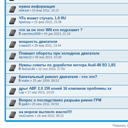
нужна информация
weksel
» 15 мар 2011, 15:12
ЧТо может стучать 1.8 RU
КрюGер
» 23 фев 2015, 23:38
что за он этот WN кто подскажет ?
sanches2009
» 04 дек 2014, 21:18
В
л
мощность двигателя
о
слава10
» 28 мар 2011, 13:44
ж
е
Плавают обороты при холодном двигателе
н
Артём13
и
» 09 янв 2014, 15:38
я
Нужны советы по доработке мотора Audi-80 B3 1,8S
AnGeL80
» 12 сен 2010, 17:55
В
л
Капитальный ремонт двигателя - что это?
о
maho
» 25 авг 2009, 08:53
ж
В
е
л
дрыг ABF 2.0 150 коней 16 клапанов проблемы хх
н
о
Lap
и
» 17 апр 2013, 14:20
ж
я
е
Вопрос о последствиях разрыва ремня ГРМ
н
и
gadd
» 25 июн 2011, 00:50
В
я
л
на морозе вытекло масло!!!!
о
stoGramm
» 26 янв 2010, 09:22
ж
е
н
Показать 
и