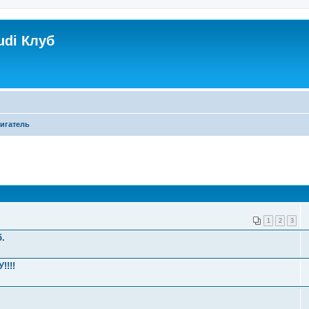
udi Клуб
игатель
1
2
3
б.
!!!!