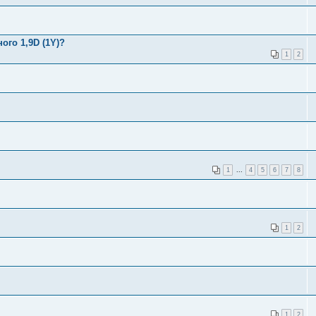
ого 1,9D (1Y)?
1
2
1
...
4
5
6
7
8
1
2
1
2