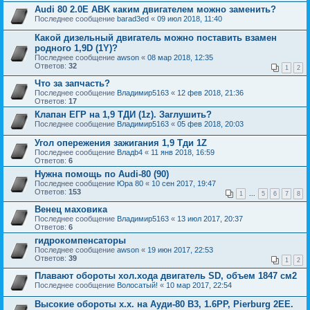
Audi 80 2.0E ABK каким двигателем можно заменить?
Последнее сообщение
barad3ed
«
09 июл 2018, 11:40
Какой дизельный двигатель можно поставить взамен
родного 1,9D (1Y)?
Последнее сообщение
awson
«
08 мар 2018, 12:35
Ответов:
32
1
2
Что за запчасть?
Последнее сообщение
Владимир5163
«
12 фев 2018, 21:36
Ответов:
17
Клапан ЕГР на 1,9 ТДИ (1z). Заглушить?
Последнее сообщение
Владимир5163
«
05 фев 2018, 20:03
Угол опережения зажигания 1,9 Тди 1Z
Последнее сообщение
Владb4
«
11 янв 2018, 16:59
Ответов:
6
Нужна помощь по Audi-80 (90)
Последнее сообщение
Юра 80
«
10 сен 2017, 19:47
Ответов:
153
1
...
5
6
7
8
Венец маховика
Последнее сообщение
Владимир5163
«
13 июл 2017, 20:37
Ответов:
6
гидрокомпенсаторы
Последнее сообщение
awson
«
19 июн 2017, 22:53
Ответов:
39
1
2
Плавают обороты хол.хода двигатель SD, объем 1847 см2
Последнее сообщение
Волосатый!
«
10 мар 2017, 22:54
Высокие обороты х.х. на Ауди-80 B3, 1.6PP, Pierburg 2EE.