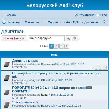
Белорусский Audi Клуб
Ссылки
Регистрация
Вход
На главную
Список форумов
Модели Audi
Audi 80, 90, Coupe
Двигатель
ои
Двигатель
ск
Новая Тема
58 тем
1
2
3
Темы
Давление масла
Последнее сообщение
Владимир5163
«
14 дек 2021, 18:21
Ответов:
46
1
2
3
НЕ могу быстро тронутся с места, и разогнатся с холос.
об.
Последнее сообщение
DIA
«
08 мар 2021, 12:23
Ответов:
13
ПОМОГИТЕ 80 b4 2,0 моно9,8 литров по трассе!!!!!!
ПОЧЕМУ!!!!
Последнее сообщение
kuhu
«
18 янв 2019, 08:38
Ответов:
9
Это нормально?
Последнее сообщение
Волосатый!
«
19 ноя 2018, 19:35