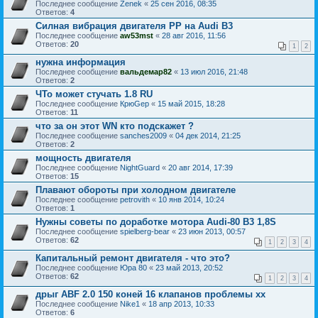
Последнее сообщение
Zenek
«
25 сен 2016, 08:35
Ответов:
4
Силная вибрация двигателя PP на Audi B3
Последнее сообщение
aw53mst
«
28 авг 2016, 11:56
Ответов:
20
1
2
нужна информация
Последнее сообщение
вальдемар82
«
13 июл 2016, 21:48
Ответов:
2
ЧТо может стучать 1.8 RU
Последнее сообщение
КрюGер
«
15 май 2015, 18:28
Ответов:
11
что за он этот WN кто подскажет ?
Последнее сообщение
sanches2009
«
04 дек 2014, 21:25
Ответов:
2
мощность двигателя
Последнее сообщение
NightGuard
«
20 авг 2014, 17:39
Ответов:
15
Плавают обороты при холодном двигателе
Последнее сообщение
petrovith
«
10 янв 2014, 10:24
Ответов:
1
Нужны советы по доработке мотора Audi-80 B3 1,8S
Последнее сообщение
spielberg-bear
«
23 июн 2013, 00:57
Ответов:
62
1
2
3
4
Капитальный ремонт двигателя - что это?
Последнее сообщение
Юра 80
«
23 май 2013, 20:52
Ответов:
62
1
2
3
4
дрыг ABF 2.0 150 коней 16 клапанов проблемы хх
Последнее сообщение
Nike1
«
18 апр 2013, 10:33
Ответов:
6