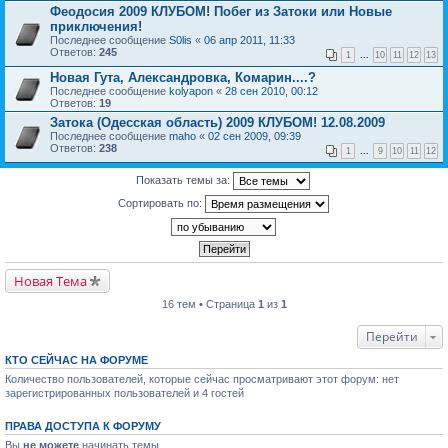
Феодосия 2009 КЛУБОМ! Побег из Затоки или Новые
приключения!
Последнее сообщение
S0lis
«
06 апр 2011, 11:33
Ответов:
245
1
...
10
11
12
13
Новая Гута, Александровка, Комарин....?
Последнее сообщение
kolyapon
«
28 сен 2010, 00:12
Ответов:
19
Затока (Одесская область) 2009 КЛУБОМ! 12.08.2009
Последнее сообщение
maho
«
02 сен 2009, 09:39
Ответов:
238
1
...
9
10
11
12
Показать темы за:
Сортировать по:
Новая Тема
16 тем • Страница
1
из
1
Перейти
КТО СЕЙЧАС НА ФОРУМЕ
Количество пользователей, которые сейчас просматривают этот форум: нет
зарегистрированных пользователей и 4 гостей
ПРАВА ДОСТУПА К ФОРУМУ
Вы
не можете
начинать темы