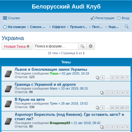
Белорусский Audi Клуб
Ссылки
Регистрация
Вход
На главную
Список форумов
Оффтоп
Путешествия
Постсоветское пространство
Украина
ои
Украина
ск
Новая Тема
16 тем • Страница
1
из
1
Темы
Львов и близлежащие замки Украины
Последнее сообщение
Паша
«
02 дек 2020, 16:19
Ответов:
123
1
...
4
5
6
7
Граница с Украиной и её дороги
Последнее сообщение
Макs
«
10 окт 2019, 08:15
Ответов:
88
1
2
3
4
5
В Крым на авто
Последнее сообщение
Трям
«
28 авг 2018, 19:52
Ответов:
336
1
...
14
15
16
17
Аэропорт Борисполь (под Киевом). Где оставить авто? и
стоит ли?
Последнее сообщение
Владимир83
«
21 авг 2018, 08:42
Ответов:
80
1
2
3
4
5