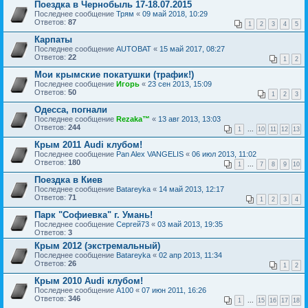
Поездка в Чернобыль 17-18.07.2015
Последнее сообщение
Трям
«
09 май 2018, 10:29
Ответов:
87
1
2
3
4
5
Карпаты
Последнее сообщение
AUTOBAT
«
15 май 2017, 08:27
Ответов:
22
1
2
Мои крымские покатушки (трафик!)
Последнее сообщение
Игорь
«
23 сен 2013, 15:09
Ответов:
50
1
2
3
Одесса, погнали
Последнее сообщение
Rezaka™
«
13 авг 2013, 13:03
Ответов:
244
1
...
10
11
12
13
Крым 2011 Audi клубом!
Последнее сообщение
Pan Alex VANGELIS
«
06 июл 2013, 11:02
Ответов:
180
1
...
7
8
9
10
Поездка в Киев
Последнее сообщение
Batareyka
«
14 май 2013, 12:17
Ответов:
71
1
2
3
4
Парк "Софиевка" г. Умань!
Последнее сообщение
Сергей73
«
03 май 2013, 19:35
Ответов:
3
Крым 2012 (экстремальный)
Последнее сообщение
Batareyka
«
02 апр 2013, 11:34
Ответов:
26
1
2
Крым 2010 Audi клубом!
Последнее сообщение
A100
«
07 июн 2011, 16:26
Ответов:
346
1
...
15
16
17
18