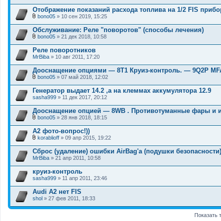
В
я
е
л
Отображение показаний расхода топлива на 1/2 FIS прибо
н
о
и
bono05
» 10 сен 2019, 15:25
ж
В
я
е
л
Обслуживание: Реле "поворотов" (способы лечения)
н
о
и
bono05
» 21 дек 2018, 10:58
ж
В
я
е
л
Реле поворотников
н
о
MrBiba
и
» 10 авг 2011, 17:20
ж
я
е
Дооснащение опциями — 8T1 Круиз-контроль. — 9Q2P MF
н
и
bono05
» 07 май 2018, 12:02
В
я
л
Генератор выдает 14.2 ,а на клеммах аккумулятора 12.9
о
sasha999
» 11 дек 2017, 20:12
ж
е
Дооснащение опцией — 8WB . Противотуманные фары и 
н
и
bono05
» 28 янв 2018, 18:15
В
я
л
А2 фото-вопрос!))
о
korablioff
» 09 апр 2015, 19:22
ж
В
е
л
Сброс (удаление) ошибки AirBag'а (подушки безопасности
н
о
MrBiba
и
» 21 апр 2011, 10:58
ж
я
е
круиз-контроль
н
sasha999
и
» 11 апр 2011, 23:46
я
Audi A2 нет FIS
shol
» 27 фев 2011, 18:33
Показать 