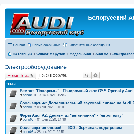
Белорусский A
Ссылки
Новые сообщения
Непрочитанные сообщения
На главную
Список форумов
Модели Audi
Audi A2
Электрообо
Электрооборудование
Новая Тема
ТЕМЫ
Ремонт "Панорамы" . Панорамный люк OSS Opensky Audi
bono05
» 10 июн 2021, 16:06
В
л
Дооснащение: Дополнительный звуковой сигнал на Audi 
о
bono05
» 08 окт 2020, 10:01
ж
В
е
л
Фары Audi A2. Делаем из "англичанки" - "европейку"
н
о
и
bono05
» 04 фев 2020, 14:39
ж
В
я
е
л
Дооснащение опцией — 6XD . Зеркала с подогревом
н
о
и
bono05
» 28 дек 2017, 22:51
ж