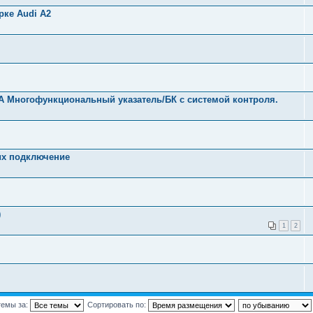
рке Audi A2
A Многофункциональный указатель/БК с системой контроля.
их подключение
)
1
2
темы за:
Сортировать по: