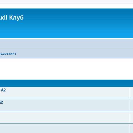
udi Клуб
рудование
 A2
A2