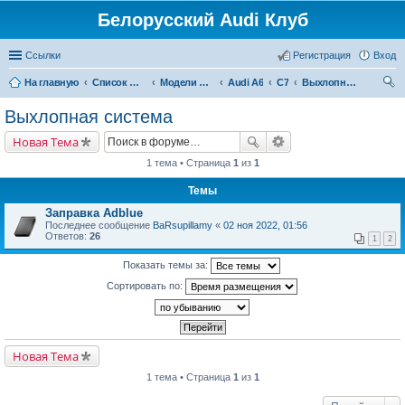
Белорусский Audi Клуб
Ссылки
Регистрация
Вход
На главную
Список форумов
Модели Audi
Audi A6
C7
Выхлопная система
ои
Выхлопная система
ск
Новая Тема
1 тема • Страница
1
из
1
Темы
Заправка Adblue
Последнее сообщение
BaRsupillamy
«
02 ноя 2022, 01:56
Ответов:
26
1
2
Показать темы за:
Сортировать по:
Новая Тема
1 тема • Страница
1
из
1