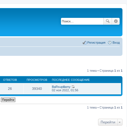
Регистрация
Вход
1 тема • Страница
1
из
1
ОТВЕТОВ
ПРОСМОТРОВ
ПОСЛЕДНЕЕ СООБЩЕНИЕ
BaRsupillamy
26
39340
П
02 ноя 2022, 01:56
е
р
е
й
т
1 тема • Страница
1
из
1
и
к
п
о
Перейти
с