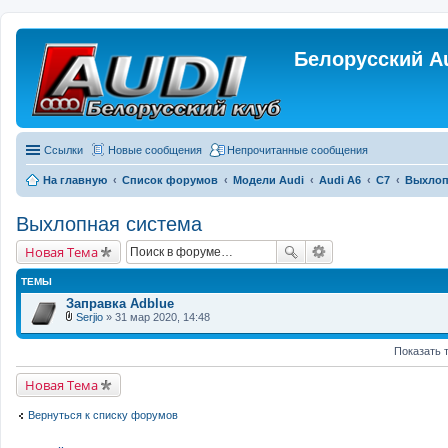
Белорусский A
Ссылки
Новые сообщения
Непрочитанные сообщения
На главную
Список форумов
Модели Audi
Audi A6
C7
Выхлоп
Выхлопная система
Новая Тема
ТЕМЫ
Заправка Adblue
Serjio
» 31 мар 2020, 14:48
В
л
Показать 
о
ж
е
Новая Тема
н
и
я
Вернуться к списку форумов