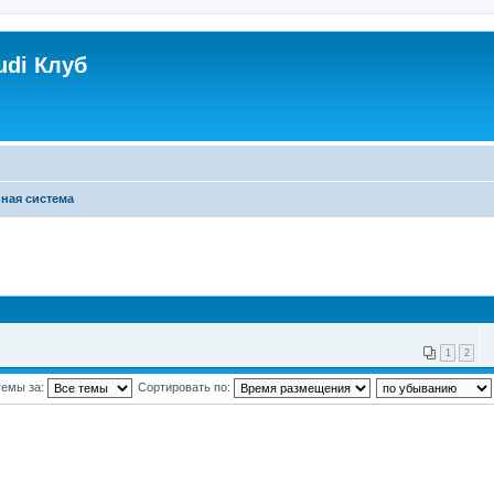
udi Клуб
ная система
1
2
темы за:
Сортировать по: