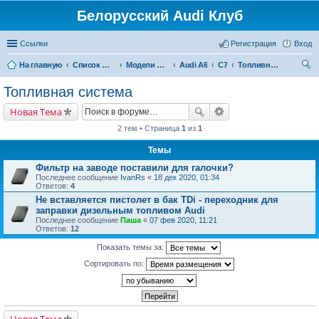
Белорусский Audi Клуб
Ссылки
Регистрация
Вход
На главную
Список форумов
Модели Audi
Audi A6
C7
Топливная система
ои
Топливная система
ск
Новая Тема
2 тем • Страница
1
из
1
Темы
Фильтр на заводе поставили для галочки?
Последнее сообщение
IvanRs
«
18 дек 2020, 01:34
Ответов:
4
Не вставляется пистолет в бак TDi - переходник для
заправки дизельным топливом Audi
Последнее сообщение
Паша
«
07 фев 2020, 11:21
Ответов:
12
Показать темы за:
Сортировать по: