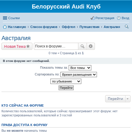
Белорусский Audi Клуб
Ссылки
Регистрация
Вход
На главную
Список форумов
Оффтоп
Путешествия
Австралия
ои
Австралия
ск
Новая Тема
0 тем • Страница
1
из
1
В этом форуме нет сообщений.
Показать темы за:
Сортировать по:
Перейти
КТО СЕЙЧАС НА ФОРУМЕ
Количество пользователей, которые сейчас просматривают этот форум: нет
зарегистрированных пользователей и 3 гостей
ПРАВА ДОСТУПА К ФОРУМУ
Вы
не можете
начинать темы