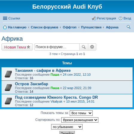
Белорусский Audi Клуб
Ссылки
Регистрация
Вход
На главную
Список форумов
Оффтоп
Путешествия
Африка
ои
Африка
ск
Новая Тема
3 тем • Страница
1
из
1
Темы
Танзания - сафари в Африке
Последнее сообщение
Паша
«
24 сен 2022, 12:10
Ответов:
16
Остров Занзибар
Последнее сообщение
Паша
«
22 мар 2022, 21:39
Ответов:
14
Под созвездием Южного Креста. Congo DR
Последнее сообщение
Vitaliyak
«
10 июл 2015, 14:01
Ответов:
12
Показать темы за:
Сортировать по: