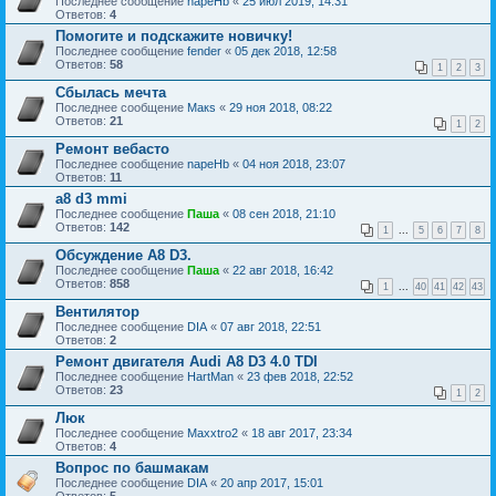
Последнее сообщение
napeHb
«
25 июл 2019, 14:31
Ответов:
4
Помогите и подскажите новичку!
Последнее сообщение
fender
«
05 дек 2018, 12:58
Ответов:
58
1
2
3
Сбылась мечта
Последнее сообщение
Макs
«
29 ноя 2018, 08:22
Ответов:
21
1
2
Ремонт вебасто
Последнее сообщение
napeHb
«
04 ноя 2018, 23:07
Ответов:
11
a8 d3 mmi
Последнее сообщение
Паша
«
08 сен 2018, 21:10
Ответов:
142
1
...
5
6
7
8
Обсуждение А8 D3.
Последнее сообщение
Паша
«
22 авг 2018, 16:42
Ответов:
858
1
...
40
41
42
43
Вентилятор
Последнее сообщение
DIA
«
07 авг 2018, 22:51
Ответов:
2
Ремонт двигателя Audi A8 D3 4.0 TDI
Последнее сообщение
HartMan
«
23 фев 2018, 22:52
Ответов:
23
1
2
Люк
Последнее сообщение
Maxxtro2
«
18 авг 2017, 23:34
Ответов:
4
Вопрос по башмакам
Последнее сообщение
DIA
«
20 апр 2017, 15:01