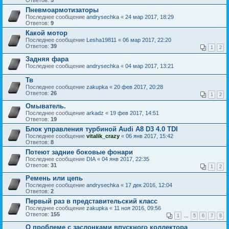
Ответов:
5
Пневмоармотизаторы
Последнее сообщение
andrysechka
«
24 мар 2017, 18:29
Ответов:
9
Какой мотор
Последнее сообщение
Lesha19811
«
06 мар 2017, 22:20
Ответов:
39
1
2
Задняя фара
Последнее сообщение
andrysechka
«
04 мар 2017, 13:21
Тв
Последнее сообщение
zakupka
«
20 фев 2017, 20:28
Ответов:
26
1
2
Омыватель.
Последнее сообщение
arkadz
«
19 фев 2017, 14:51
Ответов:
19
Блок управления турбиной Audi A8 D3 4.0 TDI
Последнее сообщение
vitalik_crazy
«
06 янв 2017, 15:42
Ответов:
8
Потеют задние боковые фонари
Последнее сообщение
DIA
«
04 янв 2017, 22:35
Ответов:
31
1
2
Ремень или цепь
Последнее сообщение
andrysechka
«
17 дек 2016, 12:04
Ответов:
2
Первый раз в представительский класс
Последнее сообщение
zakupka
«
11 ноя 2016, 09:56
Ответов:
155
1
...
5
6
7
8
О проблеме с заслонками впускного коллектора