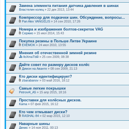
В
я
е
л
Замена элемента питания датчика давления в шинах
н
о
Властелин колец
и
» 22 дек 2013, 13:44
ж
я
е
Компрессор для подкачки шин. Обсуждение, вопросы...
н
и
Pan Alex VANGELIS
» 14 сен 2010, 17:26
В
я
л
Номера и изображения болтов-секреток VAG
о
Сержио
» 15 июл 2014, 15:43
ж
В
е
л
Покупка резины в Польше Литве Украине
н
о
и
EXEMOK
» 24 июл 2010, 13:55
ж
В
я
е
л
Мнения об отечественной зимней резине
н
о
и
/loXmaTblй
» 25 сен 2009, 08:38
ж
Д
я
е
а
Дайте совет по размеру дисков колёс
н
н
и
Димон на Аванте
» 08 сен 2009, 21:13
н
В
я
а
л
Кто диски идентифицирует?
я
о
zbarabanov
т
» 03 май 2016, 18:12
ж
В
е
е
л
м
Самые легкие покрышки
н
о
а
Petrovi4_A5
и
» 15 апр 2015, 18:16
ж
с
я
е
о
Проставки для колёсных дисков.
н
д
Kama
и
» 07 фев 2015, 16:12
е
я
р
Кто чем отмывает диски?
ж
и
RASHAL-84
» 02 мар 2015, 12:10
т
В
о
л
Наварные шины
п
о
Денис
» 14 ноя 2011, 00:13
р