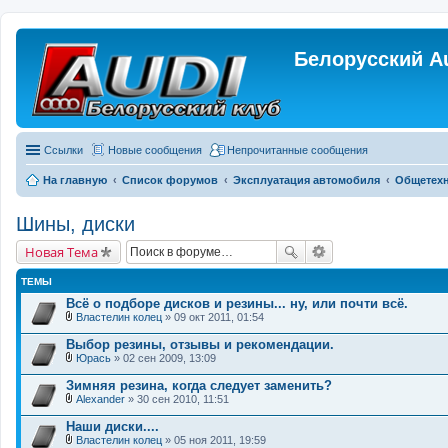
Белорусский A
Ссылки
Новые сообщения
Непрочитанные сообщения
На главную
Список форумов
Эксплуатация автомобиля
Общетехн
Шины, диски
Новая Тема
ТЕМЫ
Всё о подборе дисков и резины... ну, или почти всё.
Властелин колец
» 09 окт 2011, 01:54
В
л
Выбор резины, отзывы и рекомендации.
о
Юрась
» 02 сен 2009, 13:09
ж
В
е
л
Зимняя резина, когда следует заменить?
н
о
и
Alexander
» 30 сен 2010, 11:51
ж
В
я
е
л
Наши диски....
н
о
и
Властелин колец
» 05 ноя 2011, 19:59
ж