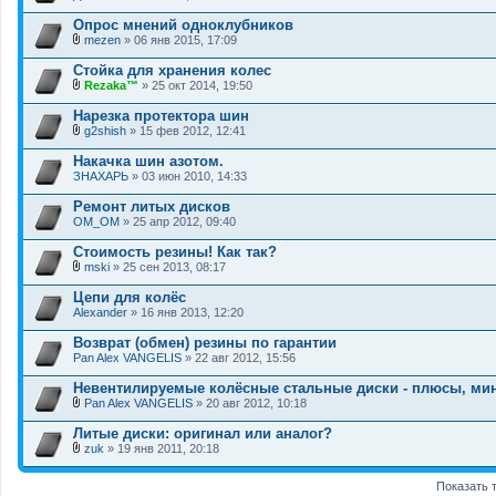
ж
о
е
Опрос мнений одноклубников
с
н
.
и
mezen
» 06 янв 2015, 17:09
В
я
л
Стойка для хранения колес
о
Rezaka™
» 25 окт 2014, 19:50
ж
В
е
л
Нарезка протектора шин
н
о
и
g2shish
» 15 фев 2012, 12:41
ж
В
я
е
л
Накачка шин азотом.
н
о
ЗНАХАРЬ
и
» 03 июн 2010, 14:33
ж
я
е
Ремонт литых дисков
н
OM_OM
и
» 25 апр 2012, 09:40
я
Стоимость резины! Как так?
mski
» 25 сен 2013, 08:17
В
л
Цепи для колёс
о
Alexander
» 16 янв 2013, 12:20
ж
е
Возврат (обмен) резины по гарантии
н
Pan Alex VANGELIS
и
» 22 авг 2012, 15:56
я
Невентилируемые колёсные стальные диски - плюсы, ми
Pan Alex VANGELIS
» 20 авг 2012, 10:18
В
л
Литые диски: оригинал или аналог?
о
zuk
» 19 янв 2011, 20:18
ж
В
е
л
н
Показать 
о
и