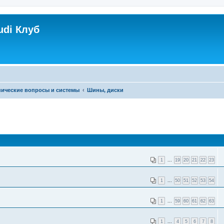
udi Клуб
ические вопросы и системы
Шины, диски
1
...
19
20
21
22
23
1
...
50
51
52
53
54
1
...
59
60
61
62
63
1
...
4
5
6
7
8