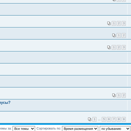
1
2
3
1
2
1
2
3
1
2
нусы?
1
...
5
6
7
8
9
темы за:
Сортировать по: