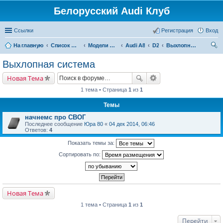
Белорусский Audi Клуб
Ссылки
Регистрация
Вход
На главную
Список форумов
Модели Audi
Audi A8
D2
Выхлопная система
ои
Выхлопная система
ск
Новая Тема
1 тема • Страница
1
из
1
Темы
начнемс про СВОГ
Последнее сообщение
Юра 80
«
04 дек 2014, 06:46
Ответов:
4
Показать темы за:
Сортировать по:
Новая Тема
1 тема • Страница
1
из
1
Перейти