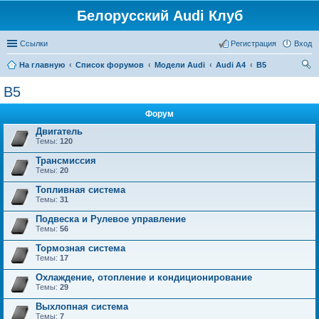
Белорусский Audi Клуб
Ссылки
Регистрация
Вход
На главную
Список форумов
Модели Audi
Audi A4
B5
ои
B5
ск
Форум
Двигатель
Темы:
120
Трансмиссия
Темы:
20
Топливная система
Темы:
31
Подвеска и Рулевое управление
Темы:
56
Тормозная система
Темы:
17
Охлаждение, отопление и кондиционирование
Темы:
29
Выхлопная система
Темы:
7