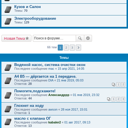
Кузов и Салон
Темы:
70
Электрооборудование
Темы:
129
Новая Тема
66 тем
1
2
3
Темы
Водяной насос, система очистки окон
Последнее сообщение
mac
«
15 апр 2021, 14:05
A4 B5 ― дёргается на 1 передаче.
Последнее сообщение
DIA
«
21 янв 2019, 05:03
Ответов:
28
1
2
Помогите,подскажите!
Последнее сообщение
Александррр
«
01 янв 2019, 23:32
Ответов:
44
1
2
3
Глохнет на ходу
Последнее сообщение
awson
«
28 ноя 2017, 15:01
Ответов:
1
масло с клапана ОГ
Последнее сообщение
kabaler2
«
01 авг 2017, 09:13
Ответов:
13