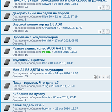
Глухой стук при торможении на малой скорости (20-40км.)
Последнее сообщение
Slаw0k
«
04 фев 2016, 17:51
Ответов:
23
1
2
Декоративные накладки на пороги
Последнее сообщение
Юра 80
«
12 авг 2015, 17:19
Ответов:
3
Впусной коллектор на 1,8 ADR
Последнее сообщение
C4A6avant
«
07 июл 2015, 11:49
Ответов:
25
1
2
Проблема с кондиционером
Последнее сообщение
Homiak
«
17 май 2015, 08:55
Ответов:
9
Развал задних колес AUDI A-4 1.9 TDI
Последнее сообщение
Игорь
«
20 янв 2015, 11:23
Ответов:
16
'поделюсь' гаражом
Последнее сообщение
Bart
«
04 янв 2015, 13:41
Моя А4 В5 2,5TDI эксплуатация
Последнее сообщение
vonorfin
«
24 дек 2014, 19:07
Ответов:
59
1
2
3
Пищат тормоза. Что делать?
Последнее сообщение
Yusg
«
25 ноя 2014, 21:50
Ответов:
8
вибрация по кузову
Последнее сообщение
Mustik
«
05 ноя 2014, 22:41
Ответов:
2
Какая педаль газа ?
Последнее сообщение
burymm
«
29 окт 2014, 13:37
Ответов:
6