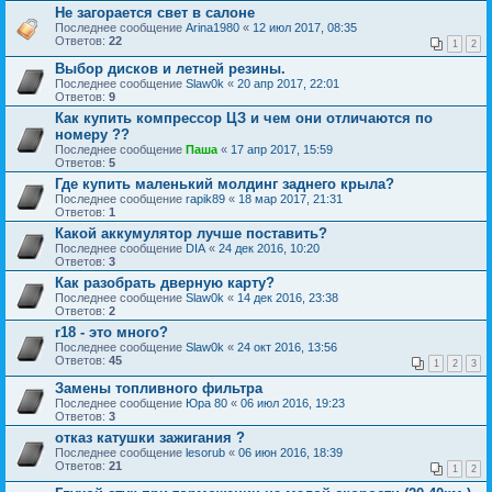
Не загорается свет в салоне
Последнее сообщение
Arina1980
«
12 июл 2017, 08:35
Ответов:
22
1
2
Выбор дисков и летней резины.
Последнее сообщение
Slаw0k
«
20 апр 2017, 22:01
Ответов:
9
Как купить компрессор ЦЗ и чем они отличаются по
номеру ??
Последнее сообщение
Паша
«
17 апр 2017, 15:59
Ответов:
5
Где купить маленький молдинг заднего крыла?
Последнее сообщение
rapik89
«
18 мар 2017, 21:31
Ответов:
1
Какой аккумулятор лучше поставить?
Последнее сообщение
DIA
«
24 дек 2016, 10:20
Ответов:
3
Как разобрать дверную карту?
Последнее сообщение
Slаw0k
«
14 дек 2016, 23:38
Ответов:
2
r18 - это много?
Последнее сообщение
Slаw0k
«
24 окт 2016, 13:56
Ответов:
45
1
2
3
Замены топливного фильтра
Последнее сообщение
Юра 80
«
06 июл 2016, 19:23
Ответов:
3
отказ катушки зажигания ?
Последнее сообщение
lesorub
«
06 июн 2016, 18:39
Ответов:
21
1
2