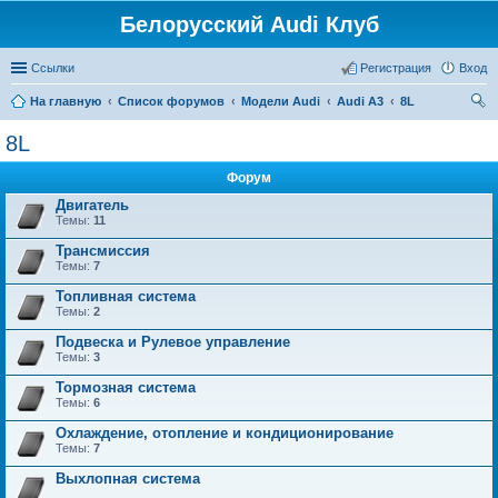
Белорусский Audi Клуб
Ссылки
Регистрация
Вход
На главную
Список форумов
Модели Audi
Audi A3
8L
ои
8L
ск
Форум
Двигатель
Темы:
11
Трансмиссия
Темы:
7
Топливная система
Темы:
2
Подвеска и Рулевое управление
Темы:
3
Тормозная система
Темы:
6
Охлаждение, отопление и кондиционирование
Темы:
7
Выхлопная система