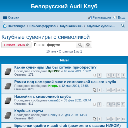
Белорусский Audi Клуб
Ссылки
Регистрация
Вход
На главную
Список форумов
Клубная жизнь
Клубные сувениры с символикой
ои
Клубные сувениры с символикой
ск
Новая Тема
10 тем • Страница
1
из
1
Темы
Какие сувениры Вы бы хотели приобрести?
Последнее сообщение
Ilya1998
«
10 июл 2021, 13:02
Ответов:
171
1
...
6
7
8
9
Рамки под номерной знак с символикой нашего клуба
Последнее сообщение
Игорь
«
12 мар 2021, 17:56
Ответов:
673
1
...
31
32
33
34
Наклейки с символикой клуба
Последнее сообщение
слава10
«
03 фев 2021, 09:44
Ответов:
417
1
...
18
19
20
21
Клубные карты.
Последнее сообщение
Rokky
«
20 дек 2019, 13:24
Ответов:
846
1
...
40
41
42
43
Брелочки quattro и audi club (возможно с вашим НИКОМ)