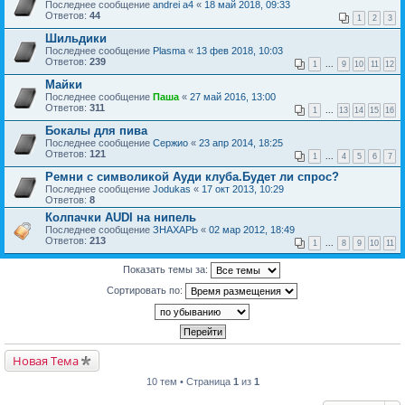
Последнее сообщение
andrei a4
«
18 май 2018, 09:33
Ответов:
44
1
2
3
Шильдики
Последнее сообщение
Plasma
«
13 фев 2018, 10:03
Ответов:
239
1
...
9
10
11
12
Майки
Последнее сообщение
Паша
«
27 май 2016, 13:00
Ответов:
311
1
...
13
14
15
16
Бокалы для пива
Последнее сообщение
Сержио
«
23 апр 2014, 18:25
Ответов:
121
1
...
4
5
6
7
Ремни с символикой Ауди клуба.Будет ли спрос?
Последнее сообщение
Jodukas
«
17 окт 2013, 10:29
Ответов:
8
Колпачки AUDI на нипель
Последнее сообщение
ЗНАХАРЬ
«
02 мар 2012, 18:49
Ответов:
213
1
...
8
9
10
11
Показать темы за:
Сортировать по:
Новая Тема
10 тем • Страница
1
из
1