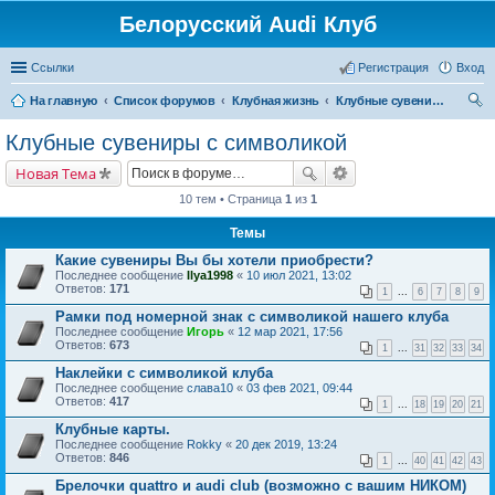
Белорусский Audi Клуб
Ссылки
Регистрация
Вход
На главную
Список форумов
Клубная жизнь
Клубные сувениры с символикой
ои
Клубные сувениры с символикой
ск
Новая Тема
10 тем • Страница
1
из
1
Темы
Какие сувениры Вы бы хотели приобрести?
Последнее сообщение
Ilya1998
«
10 июл 2021, 13:02
Ответов:
171
1
...
6
7
8
9
Рамки под номерной знак с символикой нашего клуба
Последнее сообщение
Игорь
«
12 мар 2021, 17:56
Ответов:
673
1
...
31
32
33
34
Наклейки с символикой клуба
Последнее сообщение
слава10
«
03 фев 2021, 09:44
Ответов:
417
1
...
18
19
20
21
Клубные карты.
Последнее сообщение
Rokky
«
20 дек 2019, 13:24
Ответов:
846
1
...
40
41
42
43
Брелочки quattro и audi club (возможно с вашим НИКОМ)