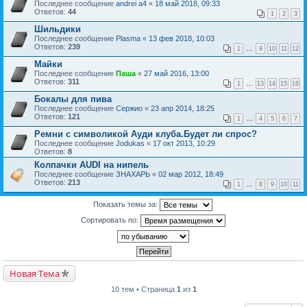
Последнее сообщение
andrei a4
«
18 май 2018, 09:33
Ответов:
44
1
2
3
Шильдики
Последнее сообщение
Plasma
«
13 фев 2018, 10:03
Ответов:
239
1
...
9
10
11
12
Майки
Последнее сообщение
Паша
«
27 май 2016, 13:00
Ответов:
311
1
...
13
14
15
16
Бокалы для пива
Последнее сообщение
Сержио
«
23 апр 2014, 18:25
Ответов:
121
1
...
4
5
6
7
Ремни с символикой Ауди клуба.Будет ли спрос?
Последнее сообщение
Jodukas
«
17 окт 2013, 10:29
Ответов:
8
Колпачки AUDI на нипель
Последнее сообщение
ЗНАХАРЬ
«
02 мар 2012, 18:49
Ответов:
213
1
...
8
9
10
11
Показать темы за:
Сортировать по:
Новая Тема
10 тем • Страница
1
из
1