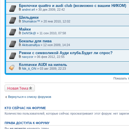
В
я
е
о
л
Брелочки quattro и audi club (возможно с вашим НИКОМ)
н
д
о
и
andrei a4
» 30 дек 2009, 22:42
е
ж
В
я
р
е
л
Шильдики
ж
н
о
и
и
Shumakov™
» 20 янв 2010, 12:02
ж
т
В
я
е
о
л
Майки
н
п
о
и
DeN!Sk@
» 11 сен 2010, 07:58
р
ж
В
я
о
е
л
Бокалы для пива
с
н
о
.
и
Akitsatnafiya
» 12 ноя 2009, 14:24
ж
В
я
е
л
Ремни с символикой Ауди клуба.Будет ли спрос?
н
о
и
navyzor
» 06 фев 2012, 22:55
ж
В
я
е
л
Колпачки AUDI на нипель
н
о
и
Nik_it_ON
» 03 авг 2009, 22:23
ж
В
я
е
л
н
Показать 
о
и
ж
я
е
Новая Тема
н
и
я
Вернуться к списку форумов
КТО СЕЙЧАС НА ФОРУМЕ
Количество пользователей, которые сейчас просматривают этот форум: нет зареги
ПРАВА ДОСТУПА К ФОРУМУ
Вы
не можете
начинать темы