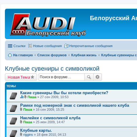
Белорусский A
Ссылки
Новые сообщения
Непрочитанные сообщения
На главную
Список форумов
Клубная жизнь
Клубные сувениры с
Клубные сувениры с символикой
Новая Тема
ТЕМЫ
Какие сувениры Вы бы хотели приобрести?
Паша
» 27 сен 2009, 10:53
Д
В
а
л
Рамки под номерной знак с символикой нашего клуба
н
о
Паша
» 16 сен 2009, 15:25
н
ж
В
а
е
л
Наклейки с символикой клуба
я
н
о
Паша
т
и
» 25 июн 2009, 14:47
ж
В
е
я
е
л
м
Клубные карты.
н
о
а
и
riggins
» 18 фев 2010, 04:13
ж
с