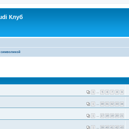
udi Клуб
 символикой
1
...
5
6
7
8
9
1
...
30
31
32
33
34
1
...
17
18
19
20
21
1
...
39
40
41
42
43