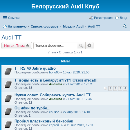
Белорусский Audi Клуб
Ссылки
Регистрация
Вход
На главную
Список форумов
Модели Audi
Audi TT
ои
Audi TT
ск
Новая Тема
7 тем • Страница
1
из
1
Темы
TT RS 40 Jahre quattro
Последнее сообщение
bono05
«
15 окт 2020, 21:56
TTводы есть в Беларуси?!?!?! Отзовитесь!!!
Последнее сообщение
Audiuha
«
21 окт 2019, 17:52
Ответов:
63
1
2
3
4
Нужен совет. Собираюсь купить Audi TT
Последнее сообщение
Audiuha
«
21 окт 2019, 17:46
Ответов:
12
Ошибки по турбе...
Последнее сообщение
санчэс
«
27 апр 2013, 14:10
Ответов:
1
Пробил пластиковый бензобак
Последнее сообщение
сергей 32
«
19 янв 2013, 12:11
Ответов:
12