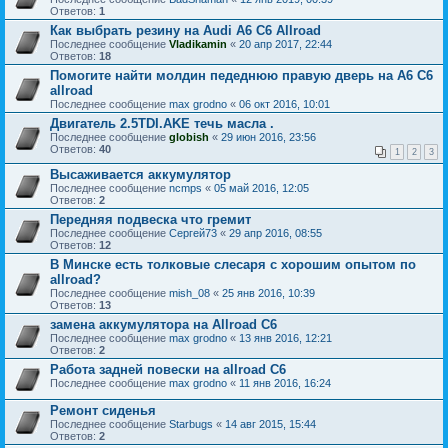
Ответов:
1
Как выбрать резину на Audi A6 C6 Allroad
Последнее сообщение
Vladikamin
«
20 апр 2017, 22:44
Ответов:
18
Помогите найти молдин педеднюю правую дверь на A6 C6
allroad
Последнее сообщение
max grodno
«
06 окт 2016, 10:01
Двигатель 2.5TDI.AKE течь масла .
Последнее сообщение
globish
«
29 июн 2016, 23:56
Ответов:
40
1
2
3
Высаживается аккумулятор
Последнее сообщение
ncmps
«
05 май 2016, 12:05
Ответов:
2
Передняя подвеска что гремит
Последнее сообщение
Сергей73
«
29 апр 2016, 08:55
Ответов:
12
В Минске есть толковые слесаря с хорошим опытом по
allroad?
Последнее сообщение
mish_08
«
25 янв 2016, 10:39
Ответов:
13
замена аккумулятора на Allroad C6
Последнее сообщение
max grodno
«
13 янв 2016, 12:21
Ответов:
2
Работа задней повески на allroad C6
Последнее сообщение
max grodno
«
11 янв 2016, 16:24
Ремонт сиденья
Последнее сообщение
Starbugs
«
14 авг 2015, 15:44
Ответов:
2