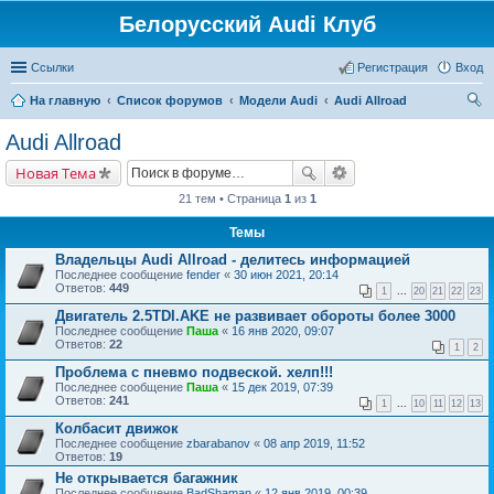
Белорусский Audi Клуб
Ссылки
Регистрация
Вход
На главную
Список форумов
Модели Audi
Audi Allroad
ои
Audi Allroad
ск
Новая Тема
21 тем • Страница
1
из
1
Темы
Владельцы Audi Allroad - делитесь информацией
Последнее сообщение
fender
«
30 июн 2021, 20:14
Ответов:
449
1
...
20
21
22
23
Двигатель 2.5TDI.AKE не развивает обороты более 3000
Последнее сообщение
Паша
«
16 янв 2020, 09:07
Ответов:
22
1
2
Проблема с пневмо подвеской. хелп!!!
Последнее сообщение
Паша
«
15 дек 2019, 07:39
Ответов:
241
1
...
10
11
12
13
Колбасит движок
Последнее сообщение
zbarabanov
«
08 апр 2019, 11:52
Ответов:
19
Не открывается багажник
Последнее сообщение
BadShaman
«
12 янв 2019, 00:39