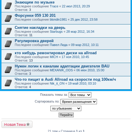
Знающим по музыке
Последнее сообщение
Trace
«
22 июл 2013, 20:29
Ответов:
3
Форсунки 059 130 201
Последнее сообщение
blondin1981
«
25 дек 2012, 23:58
Снятие накладки на дверь
Последнее сообщение
Starbugs
«
28 мар 2012, 16:34
Ответов:
11
Регулировка дверей
Последнее сообщение
Павел Лида
«
09 мар 2012, 10:11
кто нибудь ремонтировал диски на allroad
Последнее сообщение
MICH
«
17 ноя 2010, 10:45
Ответов:
13
Нужен логин к каналам адаптации двигателя BAU
Последнее сообщение
MEXANIK_ODS
«
06 июн 2010, 15:00
Ответов:
3
Что-то пищит в Audi Allroad на скорости под 100км/ч
Последнее сообщение
Nik_it_ON
«
19 май 2010, 03:10
Ответов:
4
Показать темы за:
Сортировать по:
Новая Тема
21 тем • Страница
1
из
1