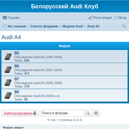
Белорусский Audi Клуб
Ссылки
Регистрация
Вход
На главную
Список форумов
Модели Audi
Audi A4
ои
Audi A4
ск
Форум
B5
Обсуждение Audi A4 (1995-2000)
Темы:
545
B6
Обсуждение Audi A4 (2001-2004)
Темы:
471
B7
Обсуждение Audi A4 (2005-2008)
Темы:
179
B8
Обсуждение Audi A4 (2008-н.в)
Темы:
69
Заблокировано
0 тем • Страница
1
из
1
Форум закрыт