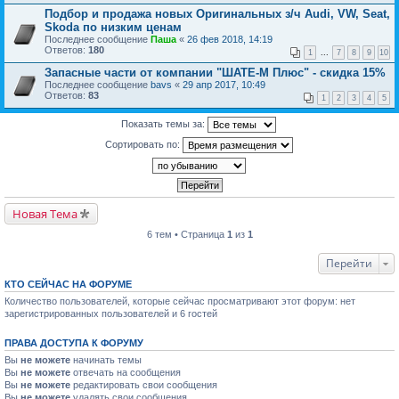
Подбор и продажа новых Оригинальных з/ч Audi, VW, Seat,
Skoda по низким ценам
Последнее сообщение
Паша
«
26 фев 2018, 14:19
Ответов:
180
1
...
7
8
9
10
Запасные части от компании "ШАТЕ-М Плюс" - cкидка 15%
Последнее сообщение
bavs
«
29 апр 2017, 10:49
Ответов:
83
1
2
3
4
5
Показать темы за:
Сортировать по:
Новая Тема
6 тем • Страница
1
из
1
Перейти
КТО СЕЙЧАС НА ФОРУМЕ
Количество пользователей, которые сейчас просматривают этот форум: нет
зарегистрированных пользователей и 6 гостей
ПРАВА ДОСТУПА К ФОРУМУ
Вы
не можете
начинать темы
Вы
не можете
отвечать на сообщения
Вы
не можете
редактировать свои сообщения
Вы
не можете
удалять свои сообщения