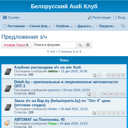
Белорусский Audi Клуб
Ссылки
Регистрация
Вход
На главную
Список форумов
Клубная жизнь
Друзья клуба
Предложения з/ч
ои
Предложения з/ч
ск
Новая Тема
6 тем • Страница
1
из
1
Темы
Клубная распродажа з/ч на а/м Audi
Последнее сообщение
lalarta
«
15 дек 2020, 18:38
Ответов:
295
1
...
12
13
14
15
Detali.by - оригинальные и лицензионные автозапчасти:
ОПТ-3
Последнее сообщение
parovoz
«
19 сен 2024, 19:53
Ответов:
2614
1
...
128
129
130
131
Заказ з/ч на Bap.by (belautoparts.by) по "Опт 4" цене
(оптовая скидка)
Последнее сообщение
fender
«
30 май 2022, 13:42
Ответов:
108
1
2
3
4
5
6
АВТОМАГ на Платонова, 45
Последнее сообщение
Паша
«
26 фев 2018, 14:23
Ответов:
13