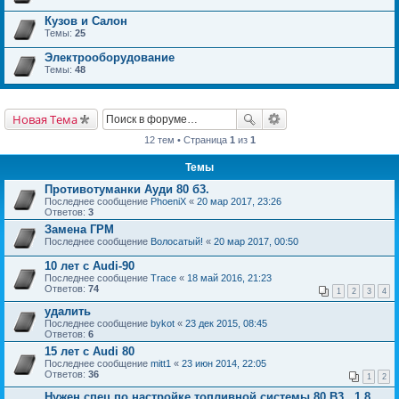
Кузов и Салон
Темы:
25
Электрооборудование
Темы:
48
Новая Тема
12 тем • Страница
1
из
1
Темы
Противотуманки Ауди 80 б3.
Последнее сообщение
PhoeniX
«
20 мар 2017, 23:26
Ответов:
3
Замена ГРМ
Последнее сообщение
Волосатый!
«
20 мар 2017, 00:50
10 лет с Audi-90
Последнее сообщение
Trace
«
18 май 2016, 21:23
Ответов:
74
1
2
3
4
удалить
Последнее сообщение
bykot
«
23 дек 2015, 08:45
Ответов:
6
15 лет с Audi 80
Последнее сообщение
mitt1
«
23 июн 2014, 22:05
Ответов:
36
1
2
Нужен спец по настройке топливной системы 80 В3 , 1,8