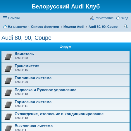
Белорусский Audi Клуб
Ссылки
Регистрация
Вход
На главную
Список форумов
Модели Audi
Audi 80, 90, Coupe
ои
Audi 80, 90, Coupe
ск
Форум
Двигатель
Темы:
58
Трансмиссия
Темы:
16
Топливная система
Темы:
20
Подвеска и Рулевое управление
Темы:
18
Тормозная система
Темы:
11
Охлаждение, отопление и кондиционирование
Темы:
18
Выхлопная система
Темы:
1