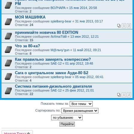
РМ
Последнее сообщение
ВОЛЧАРА
«
15 янв 2014, 20:58
Ответов:
2
МОЯ МАШИНКА
Последнее сообщение
spielberg-bear
«
31 янв 2013, 03:17
Ответов:
24
1
2
принимайте новичка 80 EDITION
Последнее сообщение
/loXmaTblй
«
13 июн 2012, 12:21
Ответов:
15
Что за 80-ка?
Последнее сообщение
М@льчу'gun
«
11 май 2012, 09:21
Ответов:
8
Как правильно замерять компрессию?
Последнее сообщение
SAE-12
«
01 апр 2012, 19:48
Ответов:
2
Сага о центральном замке Ауди-80 Б2
Последнее сообщение
spielberg-bear
«
05 мар 2012, 00:41
Ответов:
4
Система питания-дизельного двигателя
Последнее сообщение
SAE-12
«
25 фев 2012, 21:01
Ответов:
22
1
2
Показать темы за:
Сортировать по:
Новая Тема