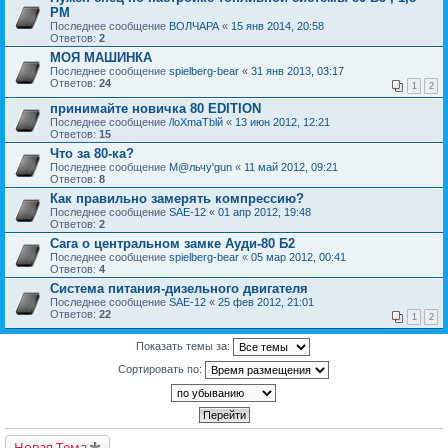
РМ
Последнее сообщение
ВОЛЧАРА
«
15 янв 2014, 20:58
Ответов:
2
МОЯ МАШИНКА
Последнее сообщение
spielberg-bear
«
31 янв 2013, 03:17
Ответов:
24
1
2
принимайте новичка 80 EDITION
Последнее сообщение
/loXmaTblй
«
13 июн 2012, 12:21
Ответов:
15
Что за 80-ка?
Последнее сообщение
М@льчу'gun
«
11 май 2012, 09:21
Ответов:
8
Как правильно замерять компрессию?
Последнее сообщение
SAE-12
«
01 апр 2012, 19:48
Ответов:
2
Сага о центральном замке Ауди-80 Б2
Последнее сообщение
spielberg-bear
«
05 мар 2012, 00:41
Ответов:
4
Система питания-дизельного двигателя
Последнее сообщение
SAE-12
«
25 фев 2012, 21:01
Ответов:
22
1
2
Показать темы за:
Сортировать по:
Новая Тема