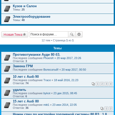
Кузов и Салон
Темы:
25
Электрооборудование
Темы:
48
Новая Тема
12 тем • Страница
1
из
1
Темы
Противотуманки Ауди 80 б3.
Последнее сообщение
PhoeniX
«
20 мар 2017, 23:26
Ответов:
3
Замена ГРМ
Последнее сообщение
Волосатый!
«
20 мар 2017, 00:50
10 лет с Audi-90
Последнее сообщение
Trace
«
18 май 2016, 21:23
Ответов:
74
1
2
3
4
удалить
Последнее сообщение
bykot
«
23 дек 2015, 08:45
Ответов:
6
15 лет с Audi 80
Последнее сообщение
mitt1
«
23 июн 2014, 22:05
Ответов:
36
1
2
Нужен спец по настройке топливной системы 80 В3 , 1,8