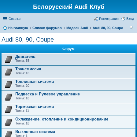
Белорусский Audi Клуб
Ссылки
Регистрация
Вход
На главную
Список форумов
Модели Audi
Audi 80, 90, Coupe
ои
Audi 80, 90, Coupe
ск
Форум
Двигатель
Темы:
58
Трансмиссия
Темы:
16
Топливная система
Темы:
20
Подвеска и Рулевое управление
Темы:
18
Тормозная система
Темы:
11
Охлаждение, отопление и кондиционирование
Темы:
18
Выхлопная система
Темы:
1