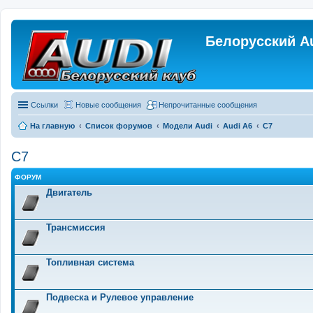
Белорусский A
Ссылки
Новые сообщения
Непрочитанные сообщения
На главную
Список форумов
Модели Audi
Audi A6
C7
C7
ФОРУМ
Двигатель
Трансмиссия
Топливная система
Подвеска и Рулевое управление