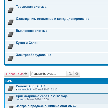
Тормозная система
Охлаждение, отопление и кондиционирование
Выхлопная система
Кузов и Салон
Электрооборудование
Новая Тема
ТЕМЫ
Ремонт Audi A6 C7
ramanchuk
» 02 май 2017, 22:10
В
л
Присматриваю себе С7 2012 года
о
hemec
» 14 окт 2014, 16:50
ж
е
Завтра в продаже в Минске Audi A6 C7
н