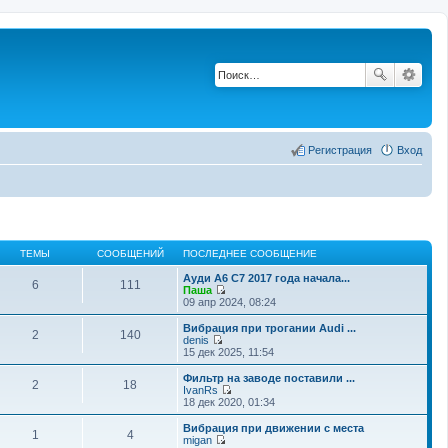
Регистрация
Вход
ТЕМЫ
СООБЩЕНИЙ
ПОСЛЕДНЕЕ СООБЩЕНИЕ
Ауди А6 С7 2017 года начала...
6
111
Паша
П
09 апр 2024, 08:24
е
р
Вибрация при трогании Audi ...
2
140
е
denis
й
П
15 дек 2025, 11:54
т
е
и
р
Фильтр на заводе поставили ...
2
18
к
е
IvanRs
п
й
П
18 дек 2020, 01:34
о
т
е
с
и
р
Вибрация при движении с места
л
1
4
к
е
migan
е
п