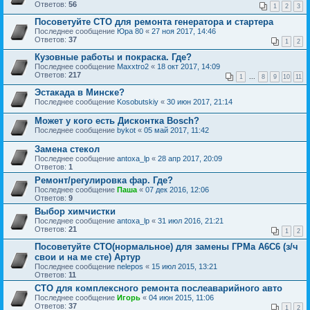
Ответов:
56
1
2
3
Посоветуйте СТО для ремонта генератора и стартера
Последнее сообщение
Юра 80
«
27 ноя 2017, 14:46
Ответов:
37
1
2
Кузовные работы и покраска. Где?
Последнее сообщение
Maxxtro2
«
18 окт 2017, 14:09
Ответов:
217
1
...
8
9
10
11
Эстакада в Минске?
Последнее сообщение
Kosobutskiy
«
30 июн 2017, 21:14
Может у кого есть Дисконтка Bosch?
Последнее сообщение
bykot
«
05 май 2017, 11:42
Замена стекол
Последнее сообщение
antoxa_lp
«
28 апр 2017, 20:09
Ответов:
1
Ремонт/регулировка фар. Где?
Последнее сообщение
Паша
«
07 дек 2016, 12:06
Ответов:
9
Выбор химчистки
Последнее сообщение
antoxa_lp
«
31 июл 2016, 21:21
Ответов:
21
1
2
Посоветуйте СТО(нормальное) для замены ГРМа А6С6 (з/ч
свои и на ме сте) Артур
Последнее сообщение
nelepos
«
15 июл 2015, 13:21
Ответов:
11
СТО для комплексного ремонта послеаварийного авто
Последнее сообщение
Игорь
«
04 июн 2015, 11:06
Ответов:
37
1
2