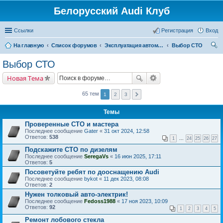
Белорусский Audi Клуб
Ссылки
Регистрация
Вход
На главную
Список форумов
Эксплуатация автомобиля
Выбор СТО
ои
Выбор СТО
ск
Новая Тема
65 тем
1
2
3
Темы
Проверенные СТО и мастера
Последнее сообщение
Gater
«
31 окт 2024, 12:58
Ответов:
538
1
...
24
25
26
27
Подскажите СТО по дизелям
Последнее сообщение
SeregaVs
«
16 июн 2025, 17:11
Ответов:
5
Посоветуйте ребят по дооснащению Audi
Последнее сообщение
bykot
«
11 дек 2023, 08:08
Ответов:
2
Нужен толковый авто-электрик!
Последнее сообщение
Fedoss1988
«
17 ноя 2023, 10:09
Ответов:
92
1
2
3
4
5
Ремонт лобового стекла