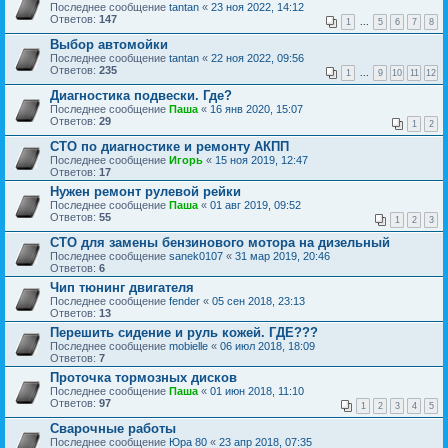
Последнее сообщение
tantan
«
23 ноя 2022, 14:12
Ответов:
147
1
...
5
6
7
8
Выбор автомойки
Последнее сообщение
tantan
«
22 ноя 2022, 09:56
Ответов:
235
1
...
9
10
11
12
Диагностика подвески. Где?
Последнее сообщение
Паша
«
16 янв 2020, 15:07
Ответов:
29
1
2
СТО по диагностике и ремонту АКПП
Последнее сообщение
Игорь
«
15 ноя 2019, 12:47
Ответов:
17
Нужен ремонт рулевой рейки
Последнее сообщение
Паша
«
01 авг 2019, 09:52
Ответов:
55
1
2
3
СТО для замены бензинового мотора на дизельный
Последнее сообщение
sanek0107
«
31 мар 2019, 20:46
Ответов:
6
Чип тюнинг двигателя
Последнее сообщение
fender
«
05 сен 2018, 23:13
Ответов:
13
Перешить сидение и руль кожей. ГДЕ???
Последнее сообщение
mobielle
«
06 июл 2018, 18:09
Ответов:
7
Проточка тормозных дисков
Последнее сообщение
Паша
«
01 июн 2018, 11:10
Ответов:
97
1
2
3
4
5
Сварочные работы
Последнее сообщение
Юра 80
«
23 апр 2018, 07:35