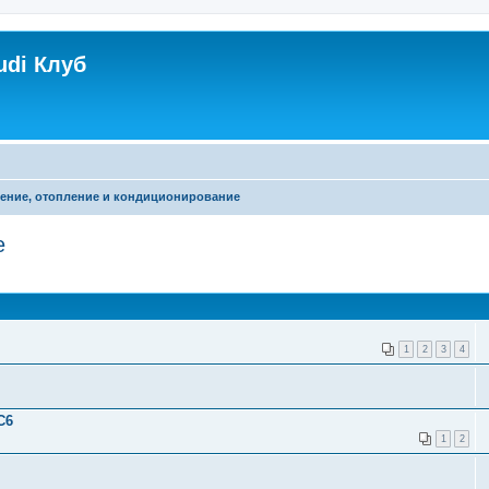
udi Клуб
ение, отопление и кондиционирование
е
1
2
3
4
C6
1
2