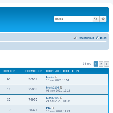
Регистрация
Вход
33 тем
1
2
ОТВЕТОВ
ПРОСМОТРОВ
ПОСЛЕДНЕЕ СООБЩЕНИЕ
fender
65
62557
П
16 авг 2022, 13:54
е
р
Monk2106
е
11
25963
П
05 июн 2021, 17:18
й
е
т
р
Monk2106
и
е
35
74976
П
21 сен 2020, 18:59
к
й
е
п
т
р
о
DIA
и
е
10
28377
с
П
13 июл 2020, 11:23
к
й