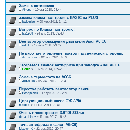
В
е
л
Замена антифриза
н
о
и
Aikons
» 19 окт 2010, 08:44
ж
В
я
е
л
замена климат-контроля с BASIC на PLUS
н
о
и
bwlcerber
» 30 мар 2011, 14:12
ж
В
я
е
л
Вопрос по Климат-контролю!
н
о
и
laz1988
» 24 апр 2013, 09:43
ж
В
я
е
л
Вентилятор охлаждения двигателя Audi A6 C6
н
о
и
rekfild
» 17 июн 2011, 23:42
ж
В
я
е
л
Не работает отопление правой пассажирской стороны.
н
о
и
dseverinov
» 02 мар 2011, 16:33
ж
В
я
е
л
Загорается значок антифриза при заводке Audi A6 C6
н
о
и
Паша
» 15 май 2014, 13:42
ж
В
я
е
л
Замена термостата на А6С6
н
о
и
Антошка
» 05 июн 2012, 15:54
ж
В
я
е
л
Перестал работать вентилятор печки
н
о
и
Владислав
» 17 дек 2012, 22:45
ж
В
я
е
л
Циркуляционный насос ОЖ -V50
н
о
nelepos
и
» 14 сен 2014, 20:01
ж
я
е
Очень плохо греется 3.0TDI 233л.с
н
dima chinny
и
» 11 янв 2017, 19:48
я
течь антифриза в салон А6(С6)
Master_K
» 22 дек 2012, 20:47