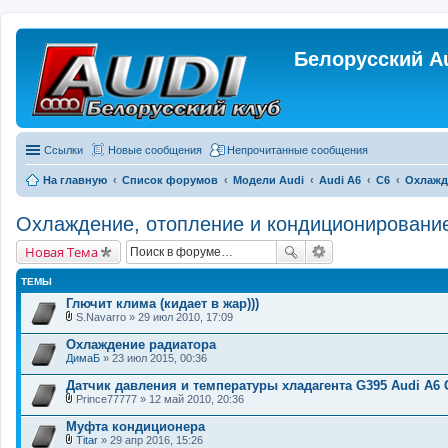
Белорусский A
Ссылки
Новые сообщения
Непрочитанные сообщения
На главную
Список форумов
Модели Audi
Audi A6
C6
Охлажд
Охлаждение, отопление и кондиционировани
Новая Тема
ТЕМЫ
Глючит клима (кидает в жар)))
S.Navarro
» 29 июл 2010, 17:09
В
л
Охлаждение радиатора
о
ДимаБ
» 23 июл 2015, 00:36
ж
е
Датчик давления и температуры хладагента G395 Audi A6 
н
и
Prince77777
» 12 май 2010, 20:36
В
я
л
Муфта кондиционера
о
Titar
» 29 апр 2016, 15:26
ж