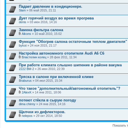
Падает давление в кондиционере.
Slam
» 06 май 2015, 21:11
Дует горячий воздух во время прогрева
denis
» 03 июн 2016, 14:16
Замена фильтра салона
Aikons
» 10 май 2010, 15:02
В
л
Функция "Обогрев салона остаточным теплом двигателя"
о
bykot
» 24 ноя 2015, 21:17
ж
е
Настройка автономного отопителя Audi A6 C6
н
и
Властелин колец
» 28 фев 2011, 11:34
В
я
л
При работе климата слышно шипение в районе вакума
о
2222 ВМ-2
» 26 июн 2010, 22:39
ж
е
Тряска в салоне при включенной климе
н
Braburus
и
» 04 июл 2015, 15:34
я
Что такое "дополнительный/автономный отопитель"?
2AlexK
» 14 янв 2011, 18:06
В
л
потеют стёкла в сырую погоду
о
dima chinny
» 24 янв 2015, 14:16
ж
е
Щелчки из дефлекторов.
н
и
nelepos
» 29 окт 2014, 18:50
В
я
л
Показать 
о