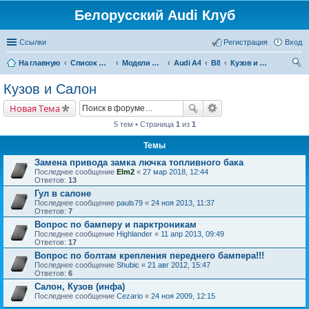
Белорусский Audi Клуб
Ссылки
Регистрация
Вход
На главную
Список форумов
Модели Audi
Audi A4
B8
Кузов и Салон
ои
Кузов и Салон
ск
Новая Тема
5 тем • Страница
1
из
1
Темы
Замена привода замка лючка топливного бака
Последнее сообщение
Elm2
«
27 мар 2018, 12:44
Ответов:
13
Гул в салоне
Последнее сообщение
pauls79
«
24 ноя 2013, 11:37
Ответов:
7
Вопрос по бамперу и парктроникам
Последнее сообщение
Highlander
«
11 апр 2013, 09:49
Ответов:
17
Вопрос по болтам крепления переднего бампера!!!
Последнее сообщение
Shubic
«
21 авг 2012, 15:47
Ответов:
6
Салон, Кузов (инфа)
Последнее сообщение
Cezario
«
24 ноя 2009, 12:15