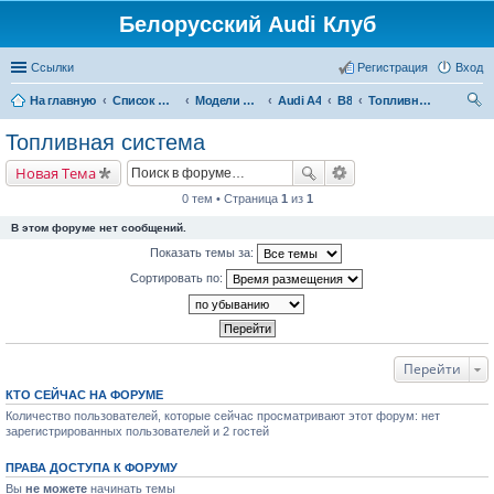
Белорусский Audi Клуб
Ссылки
Регистрация
Вход
На главную
Список форумов
Модели Audi
Audi A4
B8
Топливная система
ои
Топливная система
ск
Новая Тема
0 тем • Страница
1
из
1
В этом форуме нет сообщений.
Показать темы за:
Сортировать по:
Перейти
КТО СЕЙЧАС НА ФОРУМЕ
Количество пользователей, которые сейчас просматривают этот форум: нет
зарегистрированных пользователей и 2 гостей
ПРАВА ДОСТУПА К ФОРУМУ
Вы
не можете
начинать темы