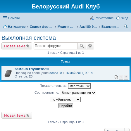
Белорусский Audi Клуб
Ссылки
Регистрация
Вход
На главную
Список форумов
Модели Audi
Audi 80, 90, Coupe
Выхлопная система
ои
Выхлопная система
ск
Новая Тема
1 тема • Страница
1
из
1
Темы
замена глушителя
Последнее сообщение
слава10
«
16 май 2011, 00:14
Ответов:
20
1
2
Показать темы за:
Сортировать по:
Новая Тема
1 тема • Страница
1
из
1