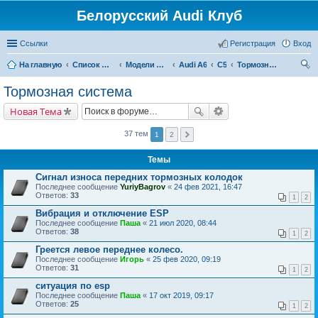
Белорусский Audi Клуб
Ссылки
Регистрация
Вход
На главную
Список форумов
Модели Audi
Audi A6
C5
Тормозная система
ои
Тормозная система
ск
Новая Тема
37 тем
1
2
Темы
Сигнал износа передних тормозных колодок
Последнее сообщение
YuriyBagrov
«
24 фев 2021, 16:47
Ответов:
33
1
2
Вибрация и отключение ESP
Последнее сообщение
Паша
«
21 июл 2020, 08:44
Ответов:
38
1
2
Греется левое переднее колесо.
Последнее сообщение
Игорь
«
25 фев 2020, 09:19
Ответов:
31
1
2
ситуация по esp
Последнее сообщение
Паша
«
17 окт 2019, 09:17
Ответов:
25
1
2