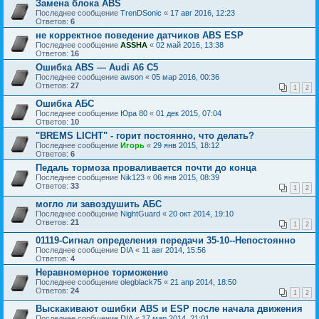
Замена блока ABS
Последнее сообщение
TrenDSonic
«
17 авг 2016, 12:23
Ответов:
6
не корректное поведение датчиков ABS ESP
Последнее сообщение
ASSHA
«
02 май 2016, 13:38
Ответов:
16
Ошибка ABS ― Audi A6 C5
Последнее сообщение
awson
«
05 мар 2016, 00:36
Ответов:
27
1
2
Ошибка АБС
Последнее сообщение
Юра 80
«
01 дек 2015, 07:04
Ответов:
10
"BREMS LICHT" - горит постоянно, что делать?
Последнее сообщение
Игорь
«
29 янв 2015, 18:12
Ответов:
6
Педаль тормоза проваливается почти до конца
Последнее сообщение
Nik123
«
06 янв 2015, 08:39
Ответов:
33
1
2
могло ли завоздушить АБС
Последнее сообщение
NightGuard
«
20 окт 2014, 19:10
Ответов:
21
1
2
01119-Сигнал определения передачи 35-10--Непостоянно
Последнее сообщение
DIA
«
11 авг 2014, 15:56
Ответов:
4
Неравномерное торможение
Последнее сообщение
olegblack75
«
21 апр 2014, 18:50
Ответов:
24
1
2
Выскакивают ошибки ABS и ESP после начала движения
Последнее сообщение
DIA
«
17 мар 2014, 21:01