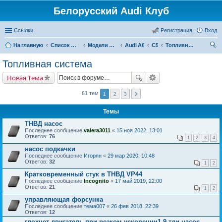
Белорусский Audi Клуб
Ссылки
Регистрация
Вход
На главную
Список форумов
Модели Audi
Audi A6
C5
Топливная система
ои
Топливная система
ск
Новая Тема
61 тем
1
2
3
Темы
ТНВД насос
Последнее сообщение
valera3011
«
15 ноя 2022, 13:01
Ответов:
76
1
2
3
4
насос подкачки
Последнее сообщение
Игорян
«
29 мар 2020, 10:48
Ответов:
32
1
2
Кратковременный стук в ТНВД VP44
Последнее сообщение
Incognito
«
17 май 2019, 22:00
Ответов:
21
1
2
управляющая форсунка
Последнее сообщение
тема007
«
26 фев 2018, 22:39
Ответов:
12
глохнет двигатель при резком ускорении1.9 тди насос