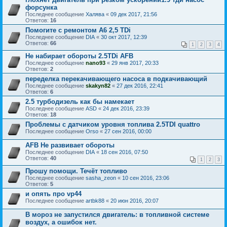
форсунка
Последнее сообщение
Халява
«
09 дек 2017, 21:56
Ответов:
16
Помогите с ремонтом А6 2,5 TDi
Последнее сообщение
DIA
«
30 окт 2017, 12:39
Ответов:
66
1
2
3
4
Не набирает обороты 2.5TDi AFB
Последнее сообщение
nano93
«
29 янв 2017, 20:33
Ответов:
2
переделка перекачивающего насоса в подкачивающий
Последнее сообщение
skakyn82
«
27 дек 2016, 22:41
Ответов:
6
2.5 турбодизель как бы намекает
Последнее сообщение
ASD
«
24 дек 2016, 23:39
Ответов:
18
Проблемы с датчиком уровня топлива 2.5TDI quattro
Последнее сообщение
Orso
«
27 сен 2016, 00:00
AFB Не развивает обороты
Последнее сообщение
DIA
«
18 сен 2016, 07:50
Ответов:
40
1
2
3
Прошу помощи. Течёт топливо
Последнее сообщение
sasha_zeon
«
10 сен 2016, 23:06
Ответов:
5
и опять про vp44
Последнее сообщение
artbk88
«
20 июн 2016, 20:07
В мороз не запустился двигатель: в топливной системе
воздух, а ошибок нет.