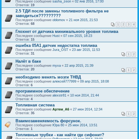
Последнее сообщение
sasha_zeon
«
02 янв 2016, 17:00
Ответов:
19
2.5 ТДИ после замены топливного фильтра не
заводиться?????????
Последнее сообщение
oblomov
«
21 ноя 2015, 21:53
Ответов:
68
1
2
3
4
Глохнет от датчика минимального уровня топлива
Последнее сообщение
Hust
«
07 сен 2015, 18:23
Ответов:
15
ошибка 05А1 датчик недостатка топлива
Последнее сообщение
Jura_OST
«
23 авг 2015, 11:53
Ответов:
31
1
2
Налёт в баке
Последнее сообщение
myxa
«
22 апр 2015, 21:39
Ответов:
20
1
2
необходимо менять мозги ТНВД
Последнее сообщение
алексей777999
«
09 апр 2015, 18:08
Ответов:
6
программное обеспечение
Последнее сообщение
alexstr81
«
10 ноя 2014, 21:44
Ответов:
4
Топливная система
Последнее сообщение
Артем_А6
«
27 июн 2014, 12:34
Ответов:
35
1
2
Взаимозаменяемость форсунок.
Последнее сообщение
Юра 80
«
25 июн 2014, 13:51
Ответов:
1
Топливные трубки - как найти где сифонит?