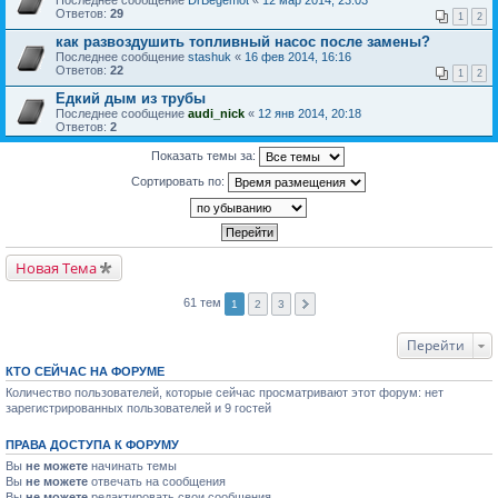
Последнее сообщение
DrBegemot
«
12 мар 2014, 23:03
Ответов:
29
1
2
как развоздушить топливный насос после замены?
Последнее сообщение
stashuk
«
16 фев 2014, 16:16
Ответов:
22
1
2
Едкий дым из трубы
Последнее сообщение
audi_nick
«
12 янв 2014, 20:18
Ответов:
2
Показать темы за:
Сортировать по:
Новая Тема
61 тем
1
2
3
Перейти
КТО СЕЙЧАС НА ФОРУМЕ
Количество пользователей, которые сейчас просматривают этот форум: нет
зарегистрированных пользователей и 9 гостей
ПРАВА ДОСТУПА К ФОРУМУ
Вы
не можете
начинать темы
Вы
не можете
отвечать на сообщения
Вы
не можете
редактировать свои сообщения