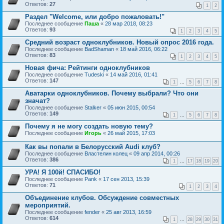
Ответов:
27
1
2
Раздел "Welcome, или добро пожаловать!"
Последнее сообщение
Паша
«
28 мар 2018, 08:23
Ответов:
93
1
2
3
4
5
Средний возраст одноклубников. Новый опрос 2016 года.
Последнее сообщение
BadShaman
«
18 май 2016, 06:22
Ответов:
83
1
2
3
4
5
Новая фича: Рейтинги одноклубников
Последнее сообщение
Tudeski
«
14 май 2016, 01:41
Ответов:
147
1
...
5
6
7
8
Аватарки одноклубников. Почему выбрали? Что они
значат?
Последнее сообщение
Stalker
«
05 июн 2015, 00:54
Ответов:
149
1
...
5
6
7
8
Почему я не могу создать новую тему?
Последнее сообщение
Игорь
«
26 май 2015, 17:03
Как вы попали в Белорусский Audi клуб?
Последнее сообщение
Властелин колец
«
09 апр 2014, 00:26
Ответов:
386
1
...
17
18
19
20
УРА! Я 100й! СПАСИБО!
Последнее сообщение
Pank
«
17 сен 2013, 15:39
Ответов:
71
1
2
3
4
Объединение клубов. Обсуждение совместных
мероприятий.
Последнее сообщение
fender
«
25 авг 2013, 16:59
Ответов:
614
1
...
28
29
30
31