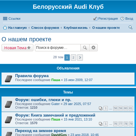
Белорусский Audi Клуб
Ссылки
Регистрация
Вход
На главную
Список форумов
Клубная жизнь
О нашем проекте
ои
О нашем проекте
ск
Новая Тема
28 тем
1
2
Объявления
Правила форума
Последнее сообщение
Паша
«
15 июн 2009, 12:07
Темы
Форум: ошибки, глюки и пр.
Последнее сообщение
Gater
«
29 авг 2025, 07:57
Ответов:
1210
1
...
58
59
60
61
Форум: Книга замечаний и предложений
Последнее сообщение
Паша
«
15 янв 2021, 13:10
Ответов:
1570
1
...
76
77
78
79
Переход на зимнее время
Последнее сообщение
DavidGes
«
23 апр 2018, 10:46