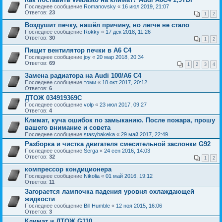
Последнее сообщение
Romanovsky
«
16 июл 2019, 21:07
Ответов:
23
1
2
Воздушит печку, нашёл причину, но легче не стало
Последнее сообщение
Rokky
«
17 дек 2018, 11:26
Ответов:
30
1
2
Пищит вентилятор печки в A6 C4
Последнее сообщение
joy
«
20 мар 2018, 20:34
Ответов:
69
1
2
3
4
Замена радиатора на Audi 100/A6 C4
Последнее сообщение
томи
«
18 окт 2017, 20:12
Ответов:
6
ДТОЖ 034919369C
Последнее сообщение
volp
«
23 июл 2017, 09:27
Ответов:
4
Климат, куча ошибок по замыканию. После пожара, прошу
вашего внимание и совета
Последнее сообщение
stasybakeka
«
29 май 2017, 22:49
Разборка и чистка двигателя смесительной заслонки G92
Последнее сообщение
Serga
«
24 сен 2016, 14:03
Ответов:
32
1
2
компрессор кондиционера
Последнее сообщение
Nikolia
«
01 май 2016, 19:12
Ответов:
11
Загорается лампочка падения уровня охлаждающей
жидкости
Последнее сообщение
Bill Humble
«
12 ноя 2015, 16:06
Ответов:
3
Климат и ДТОЖ G110