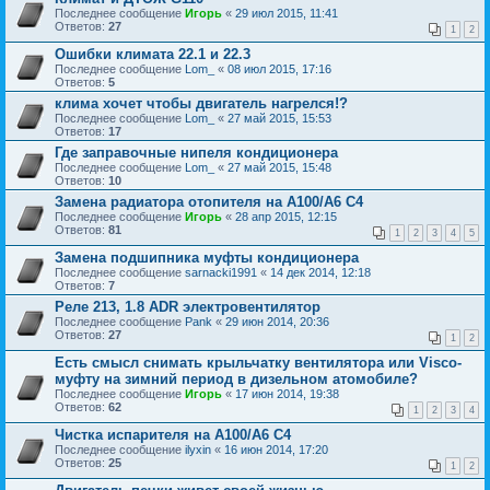
Последнее сообщение
Игорь
«
29 июл 2015, 11:41
Ответов:
27
1
2
Ошибки климата 22.1 и 22.3
Последнее сообщение
Lom_
«
08 июл 2015, 17:16
Ответов:
5
клима хочет чтобы двигатель нагрелся!?
Последнее сообщение
Lom_
«
27 май 2015, 15:53
Ответов:
17
Где заправочные нипеля кондиционера
Последнее сообщение
Lom_
«
27 май 2015, 15:48
Ответов:
10
Замена радиатора отопителя на А100/A6 С4
Последнее сообщение
Игорь
«
28 апр 2015, 12:15
Ответов:
81
1
2
3
4
5
Замена подшипника муфты кондиционера
Последнее сообщение
sarnacki1991
«
14 дек 2014, 12:18
Ответов:
7
Реле 213, 1.8 ADR электровентилятор
Последнее сообщение
Pank
«
29 июн 2014, 20:36
Ответов:
27
1
2
Есть смысл снимать крыльчатку вентилятора или Visco-
муфту на зимний период в дизельном атомобиле?
Последнее сообщение
Игорь
«
17 июн 2014, 19:38
Ответов:
62
1
2
3
4
Чистка испарителя на А100/A6 C4
Последнее сообщение
ilyxin
«
16 июн 2014, 17:20
Ответов:
25
1
2