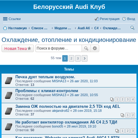
Белорусский Audi Клуб
Ссылки
Регистрация
Вход
На главную
Список форумов
Модели Audi
Audi A6
C4
Охлаждение, отопление и кондиционирование
ои
Охлаждение, отопление и кондиционирование
ск
Новая Тема
55 тем
1
2
3
Темы
Печка дует теплым воздухом.
Последнее сообщение
MISHA13
«
26 авг 2020, 11:03
Ответов:
13
Проблемы с климат-контролем
Последнее сообщение
MISHA13
«
26 авг 2020, 10:55
Ответов:
62
1
2
3
4
Замена ОЖ полностью на двигателе 2,5 TDi код AEL
Последнее сообщение
alejandro82
«
28 сен 2019, 15:18
Ответов:
37
1
2
Не работает вентилятор охлаждения А6 С4 2,5 ТДИ
Последнее сообщение
bono05
«
28 июл 2019, 19:10
Ответов:
50
1
2
3
Как поставить Webasto на климат? Audi A6C4 1,9TDI