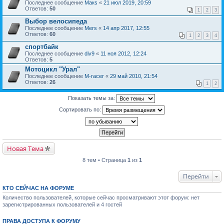
Последнее сообщение
Макs
«
21 июл 2019, 20:59
Ответов:
50
1
2
3
Выбор велосипеда
Последнее сообщение
Mers
«
14 апр 2017, 12:55
Ответов:
60
1
2
3
4
спортбайк
Последнее сообщение
div9
«
11 ноя 2012, 12:24
Ответов:
5
Мотоцикл "Урал"
Последнее сообщение
M-racer
«
29 май 2010, 21:54
Ответов:
26
1
2
Показать темы за:
Сортировать по:
Новая Тема
8 тем • Страница
1
из
1
Перейти
КТО СЕЙЧАС НА ФОРУМЕ
Количество пользователей, которые сейчас просматривают этот форум: нет
зарегистрированных пользователей и 4 гостей
ПРАВА ДОСТУПА К ФОРУМУ