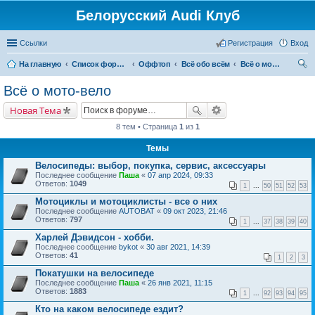
Белорусский Audi Клуб
Ссылки
Регистрация
Вход
На главную
Список форумов
Оффтоп
Всё обо всём
Всё о мото-вело
ои
Всё о мото-вело
ск
Новая Тема
8 тем • Страница
1
из
1
Темы
Велосипеды: выбор, покупка, сервис, аксессуары
Последнее сообщение
Паша
«
07 апр 2024, 09:33
Ответов:
1049
1
...
50
51
52
53
Мотоциклы и мотоциклисты - все о них
Последнее сообщение
AUTOBAT
«
09 окт 2023, 21:46
Ответов:
797
1
...
37
38
39
40
Харлей Дэвидсон - хобби.
Последнее сообщение
bykot
«
30 авг 2021, 14:39
Ответов:
41
1
2
3
Покатушки на велосипеде
Последнее сообщение
Паша
«
26 янв 2021, 11:15
Ответов:
1883
1
...
92
93
94
95
Кто на каком велосипеде ездит?