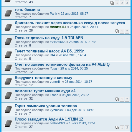
Ответов:
43
1
2
3
течь бензина
Последнее сообщение
Pank
«
22 апр 2016, 08:27
Ответов:
7
Двигатель глохнет через несколько секунд после запуска
Последнее сообщение
Никита114
«
28 фев 2016, 20:41
Ответов:
28
1
2
Глохнет дизель на ходу. 1.9 TDI AFN
Последнее сообщение
Evil666666
«
26 янв 2016, 21:36
Ответов:
8
Течет топливный насос А4 B5, 1999г.
Последнее сообщение
DIA
«
28 ноя 2015, 14:54
Ответов:
5
Очет по замене топливного фильтра на A4 AEB Q
Последнее сообщение
Yusg
«
29 апр 2014, 08:25
Ответов:
12
Воздушит топливную систему
Последнее сообщение
vonorfin
«
26 янв 2014, 10:17
Ответов:
17
помогите тупит машина ауди а4
Последнее сообщение
Trace
«
03 дек 2013, 23:22
Ответов:
32
1
2
Горит лампочка уровня топлива
Последнее сообщение
kyzmalex
«
03 дек 2013, 14:45
Ответов:
7
Плохо заводится Ауди А4 1.9ТДИ 1Z
Последнее сообщение
hellwolf321
«
15 окт 2013, 11:51
Ответов:
27
1
2