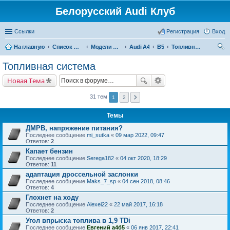
Белорусский Audi Клуб
Ссылки
Регистрация
Вход
На главную
Список форумов
Модели Audi
Audi A4
B5
Топливная система
ои
Топливная система
ск
Новая Тема
31 тем
1
2
Темы
ДМРВ, напряжение питания?
Последнее сообщение
mi_sutka
«
09 мар 2022, 09:47
Ответов:
2
Капает бензин
Последнее сообщение
Serega182
«
04 окт 2020, 18:29
Ответов:
11
адаптация дроссельной заслонки
Последнее сообщение
Maks_7_sp
«
04 сен 2018, 08:46
Ответов:
4
Глохнет на ходу
Последнее сообщение
Alexei22
«
22 май 2017, 16:18
Ответов:
2
Угол впрыска топлива в 1,9 TDi
Последнее сообщение
Евгений а4б5
«
06 янв 2017, 22:41