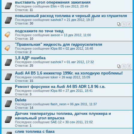
выставить угол опережения зажигания
Последнее сообщение
Efim
«
05 сен 2013, 20:49
Ответов:
11
повышеный расход топлива и черный дым из глушителя
Последнее сообщение
sashok7
«
21 дек 2012, 19:37
Ответов:
30
1
2
подскажите по течи тнвд
Последнее сообщение
awson
«
13 дек 2012, 11:00
Ответов:
10
"Правильная" жидкость для гидроусилителя
Последнее сообщение
Юра 80
«
02 дек 2012, 16:48
Ответов:
2
1,8 АДР ошибка
Последнее сообщение
sashok7
«
01 авг 2012, 17:32
Ответов:
25
1
2
Audi A4 B5 1.6 инжектор 1996г. на холодную проблемы!
Последнее сообщение
toker
«
26 мар 2012, 15:09
Ответов:
15
Ремонт форсунки на Audi A4 B5 ADR 1.8 96 г.в.
Последнее сообщение
Юра 80
«
27 дек 2011, 18:41
Ответов:
3
Delete
Последнее сообщение
flash_neon
«
06 дек 2011, 11:37
Ответов:
14
Датчик температуры топлива, датчик плунжера и
начальный угол впрыска
Последнее сообщение
SAE-12
«
30 сен 2011, 21:02
Ответов:
1
слив топлива с бака