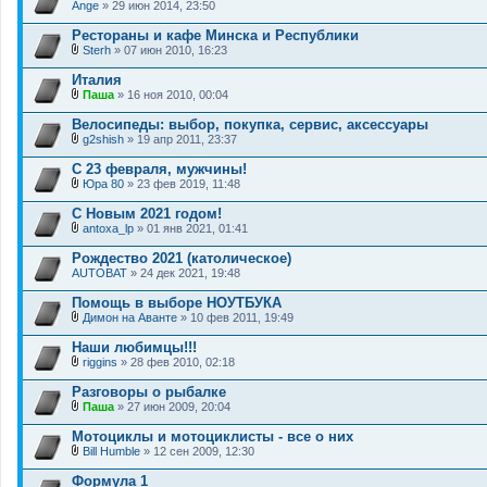
Ange
и
» 29 июн 2014, 23:50
ж
я
е
Рестораны и кафе Минска и Республики
н
и
Sterh
» 07 июн 2010, 16:23
В
я
л
Италия
о
Паша
» 16 ноя 2010, 00:04
ж
В
е
л
Велосипеды: выбор, покупка, сервис, аксессуары
н
о
и
g2shish
» 19 апр 2011, 23:37
ж
В
я
е
л
С 23 февраля, мужчины!
н
о
и
Юра 80
» 23 фев 2019, 11:48
ж
В
я
е
л
С Новым 2021 годом!
н
о
и
antoxa_lp
» 01 янв 2021, 01:41
ж
В
я
е
л
Рождество 2021 (католическое)
н
о
AUTOBAT
и
» 24 дек 2021, 19:48
ж
я
е
Помощь в выборе НОУТБУКА
н
и
Димон на Аванте
» 10 фев 2011, 19:49
В
я
л
Наши любимцы!!!
о
riggins
» 28 фев 2010, 02:18
ж
В
е
л
Разговоры о рыбалке
н
о
и
Паша
» 27 июн 2009, 20:04
ж
В
я
е
л
Мотоциклы и мотоциклисты - все о них
н
о
и
Bill Humble
» 12 сен 2009, 12:30
ж
В
я
е
л
Формула 1
н