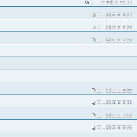
1
...
117
118
119
120
121
1
...
53
54
55
56
57
1
...
19
20
21
22
23
1
...
49
50
51
52
53
1
...
15
16
17
18
19
1
...
30
31
32
33
34
1
...
52
53
54
55
56
1
...
36
37
38
39
40