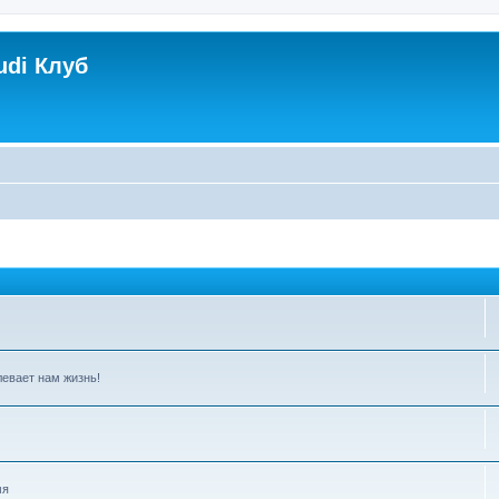
udi Клуб
левает нам жизнь!
мя