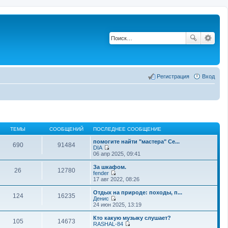
Регистрация
Вход
ТЕМЫ
СООБЩЕНИЙ
ПОСЛЕДНЕЕ СООБЩЕНИЕ
помогите найти "мастера" Се...
690
91484
DIA
П
06 апр 2025, 09:41
е
р
За шкафом.
26
12780
е
fender
й
П
17 авг 2022, 08:26
т
е
и
р
Отдых на природе: походы, п...
124
16235
к
е
Денис
п
й
П
24 июн 2025, 13:19
о
т
е
с
и
р
Кто какую музыку слушает?
л
105
14673
к
е
RASHAL-84
е
п