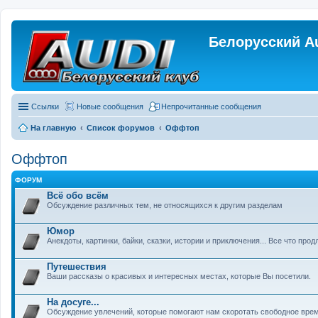
Белорусский A
Ссылки
Новые сообщения
Непрочитанные сообщения
На главную
Список форумов
Оффтоп
Оффтоп
ФОРУМ
Всё обо всём
Обсуждение различных тем, не относящихся к другим разделам
Юмор
Анекдоты, картинки, байки, сказки, истории и приключения... Все что прод
Путешествия
Ваши рассказы о красивых и интересных местах, которые Вы посетили.
На досуге...
Обсуждение увлечений, которые помогают нам скоротать свободное вре