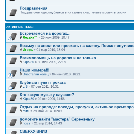
Поздравления
Поздравляем одноклубников в их самые счастливые моменты жизни
АКТИВНЫЕ ТЕМЫ
Встречаемся на дорогах...
Rezaka™
» 25 июн 2009, 10:47
В
л
Возьму на хвост или проехать на халяву. Поиск попутчик
о
Игорь
» 01 мар 2010, 18:04
ж
В
е
л
Взаимопомощь на дорогах и не только
н
о
и
Юра 80
» 30 июн 2009, 22:09
ж
В
я
е
л
Наши номера!!!
н
о
и
Властелин колец
» 04 июн 2010, 16:21
ж
В
я
е
л
Клубный пункт проката
н
о
и
LIS
» 07 сен 2011, 10:31
ж
В
я
е
л
Кто какую музыку слушает?
н
о
и
Юра 80
» 02 окт 2009, 11:56
ж
В
я
е
л
Отдых на природе: походы, прогулки, активное времяпр
н
о
и
mitt1
» 29 май 2014, 10:09
ж
В
я
е
л
помогите найти "мастера" Сереженьку
н
о
и
noizz
» 21 апр 2014, 14:43
ж
В
я
е
л
СВЕРХУ-ВНИЗ
н
о