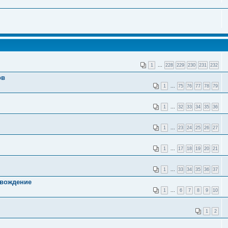
1
...
228
229
230
231
232
ов
1
...
75
76
77
78
79
1
...
32
33
34
35
36
1
...
23
24
25
26
27
1
...
17
18
19
20
21
1
...
33
34
35
36
37
овождение
1
...
6
7
8
9
10
1
2