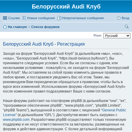
Белорусский Audi Клуб
Ссылки
Новые сообщения
Непрочитанные сообщения
Вход
На главную
Список форумов
ои
Язык:
ск
Белорусский Audi Клуб - Регистрация
Заходя на форум “Белорусский Audi Клуб” (в дальнейшем «мы», «нас»,
«наш», “Белорусский Audi Клуб”, “https://audi-belarus.by/forum”), Вы
принимаете следующие условия. Если Вы не согласны с одним, или
несколькими условиями - пожалуйста, не заходите на форум “Белорусский
Audi Клуб”. Мы оставляем за собой право изменить данные правила в
любое время, и постараемся уведомить Вас об этом. Также, мы
рекомендуем Вам периодически обращаться к правилам, чтобы быть в
курсе всех изменений. Использование форума «Белорусский Audi Клуб»
после изменения правил подразумевает Ваше с ними согласие.
Наши форумы работают на платформе phpBB (в дальнейшем “они”, “их”,
“программное обеспечение phpBB”, “www.phpbb.com”, “phpBB Limited”,
“phpBB Teams”), выпущенной в соответствии с лицензией “
General Public
License
” (в дальнейшем “GPL”). Дистрибутив может быть загружен с
www.phpbb.com
. Разработчики phpBB осуществляют только техническую
поддержку и не несут ответственности за материалы, размещенные на
форуме и действия администрации. С более детальной информацией