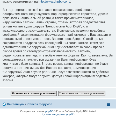
можно ознакомиться на
http://www.phpbb.com/
.
Вы подтверждаете своё согласие не размещать сообщения
оскорбительного, нецензурного, порнографического характера, угроз и
призывов к национальной розни, а также прочих материалов,
нарушаюших законы Вашей страны, страны, которая предоставляет
услуги хостинга для форума “Белорусский Audi Клуб”, или
международного законодательства. В случае размещения подобных
сообщений, администрация форума может заблокировать Ваш аккаунт и
поставить об этом в известность Вашего провайдера. С этой целью
сохраняются IP адреса всех сообщений. Вы соглашаетесь с тем, что
администрация “Белорусский Audi Клуб” оставляет за собой право в
любое время по своему усмотрению переместить, закрыть,
редактировать, или удалить любую тему на форуме. Как пользователь, Вы
соглашаетесь с тем, что вся указанная Вами информация будет
храниться в базе данных. В то же время, данная информация не будет
доступна третьим лицам без Вашего согласия, администрация
“Белорусский Audi Клуб” и phpBB не несут ответственности за действия
хакеров, которые могут получить доступ к этой информации вследствие
взлома.
На главную
Список форумов
Создано на основе
phpBB
® Forum Software © phpBB Limited
Русская поддержка phpBB